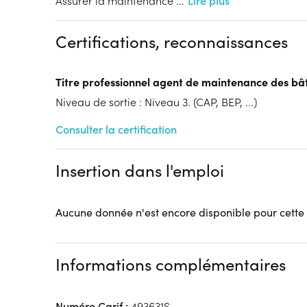
Assurer la maintenance
...
Lire plus
Dispositif
Financements à déterminer selon la situation du 
Certifications, reconnaissances
Tarif :
N.C.
Modalités d'enseignement :
Formation hybride
Titre professionnel agent de maintenance des bâ
Lieu de formation
Niveau de sortie : Niveau 3. (CAP, BEP, ...)
103 Boulevard de Metz
59100 Roubaix
Consulter la certification
Accueil sur le lieu de formation
Accès handicap :
Pas d'accès handicap
Insertion dans l'emploi
Hébergement :
Pas d'hébergement
Restauration :
Pas de restauration
Transport :
Pas de transport
Aucune donnée n'est encore disponible pour cette
Informations complémentaires
Numéro Carif :
493631S