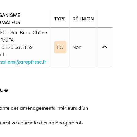
GANISME
TYPE
RÉUNION
RMATEUR
SC - Site Beau Chêne
P/UFA
:
03 20 68 33 59
FC
Non
l :
mations@arepfresc.fr
 1. Maîtrise des savoirs de base
ue
ançais
rante des aménagements intérieurs d’un
blic
s
liorative courante des aménagements
ion