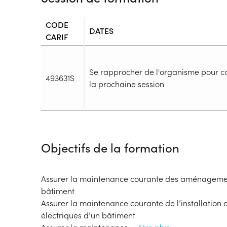
CODE
DATES
CARIF
Se rapprocher de l'organisme pour c
493631S
la prochaine session
Durée
Durée totale de la formation :
579h
Objectifs de la formation
Durée en centre :
579h
Durée en entreprise :
h
Modalités de formation
Assurer la maintenance courante des aménagement
Rythme :
bâtiment
Cours de jour
Assurer la maintenance courante de l’installation
Type de parcours :
Parcours collectif
électriques d’un bâtiment