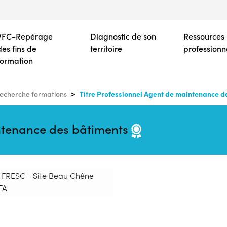
Aller
au
contenu
VFC-Repérage
Diagnostic de son
Ressources
principal
des fins de
territoire
professionn
formation
Titre Professionnel Agent de maintenance d
echerche formations
intenance des bâtiments
: FRESC - Site Beau Chêne
FA