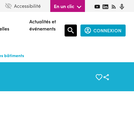
Accessibilité
En un clic
Actualités et
elles
événements
CONNEXION
Espace
connecté
es bâtiments
guest