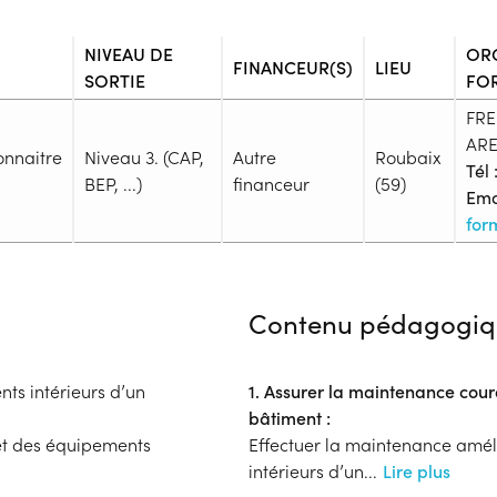
NIVEAU DE
OR
FINANCEUR(S)
LIEU
SORTIE
FO
FRE
ARE
onnaitre
Niveau 3. (CAP,
Autre
Roubaix
Tél 
BEP, ...)
financeur
(59)
Emai
for
Admission
Niveau d'entrée requis :
Niveau
Contenu pédagogiq
Prérequis :
Savoir, Lire et s'exprimer en fr
Public :
s intérieurs d’un
1. Assurer la maintenance cou
En recherche d'emploi, Tout pu
bâtiment :
Réunions d'information
 et des équipements
Effectuer la maintenance amé
Aucune information
intérieurs d’un
...
Lire plus
Complément d'informat