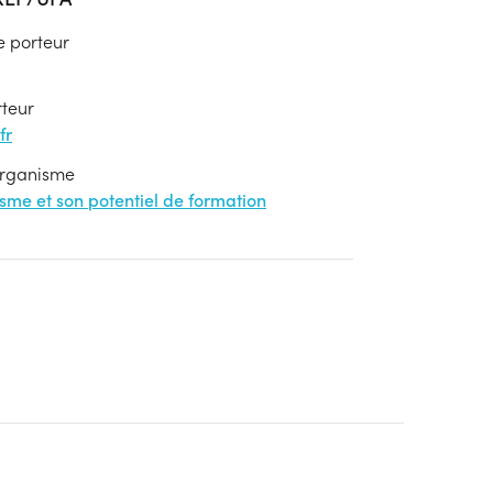
e porteur
rteur
fr
'organisme
nisme et son potentiel de formation