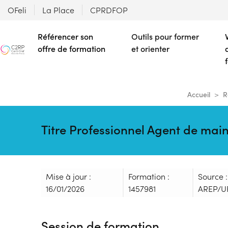
OFeli
La Place
CPRDFOP
Référencer son
Outils pour former
offre de formation
et orienter
Accueil
R
Titre Professionnel Agent de ma
Mise à jour :
Formation :
Source 
16/01/2026
1457981
AREP/U
Session de formation