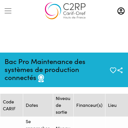
Aller
au
contenu
principal
Bac Pro Maintenance des
Mise à jour :
Formation
Source : CFAI REGION NORD
systèmes de production
24/10/2024
: 1470452
PAS-DE-CALAIS - Siège
connectés
Session de formation
Niveau
Code
Dates
de
Financeur(s)
Lieu
CARIF
sortie
Se