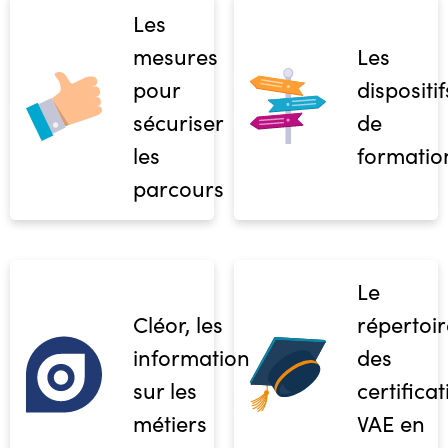
Les
mesures
Les
pour
dispositif
sécuriser
de
les
formatio
parcours
Le
Cléor, les
répertoir
informations
des
sur les
certifica
métiers
VAE en