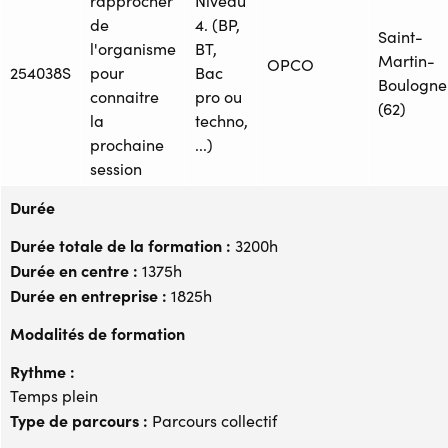
rapprocher
Niveau
de
4. (BP,
Saint-
l'organisme
BT,
Martin-
OPCO
254038S
pour
Bac
Boulogne
connaitre
pro ou
(62)
la
techno,
prochaine
...)
session
Durée
Durée totale de la formation :
3200h
Durée en centre :
1375h
Durée en entreprise :
1825h
Modalités de formation
Rythme :
Temps plein
Type de parcours :
Parcours collectif