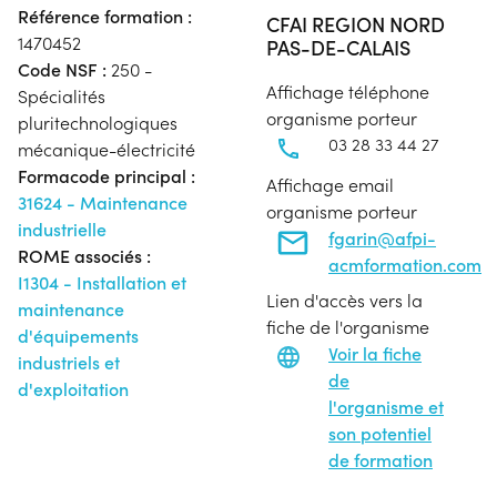
Référence formation :
CFAI REGION NORD
1470452
PAS-DE-CALAIS
Code NSF :
250 -
Affichage téléphone
Spécialités
organisme porteur
pluritechnologiques
03 28 33 44 27
mécanique-électricité
Formacode principal :
Affichage email
31624 - Maintenance
organisme porteur
industrielle
fgarin@afpi-
ROME associés :
acmformation.com
I1304 - Installation et
Lien d'accès vers la
maintenance
fiche de l'organisme
d'équipements
Voir la fiche
industriels et
de
d'exploitation
l'organisme et
son potentiel
de formation