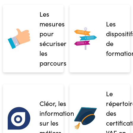
Les
mesures
Les
pour
dispositif
sécuriser
de
les
formatio
parcours
Le
Cléor, les
répertoir
informations
des
sur les
certifica
métiers
VAE en