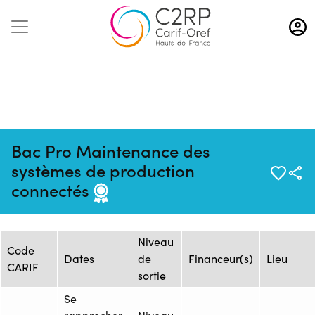
Aller
au
contenu
principal
Bac Pro Maintenance des
Mise à jour :
Formation
Source : CFAI REGION NORD
systèmes de production
24/10/2024
: 1470454
PAS-DE-CALAIS - Siège
connectés
Session de formation
Niveau
Code
Dates
de
Financeur(s)
Lieu
CARIF
sortie
Se