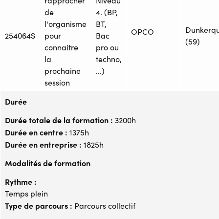
rapprocher
Niveau
de
4. (BP,
l'organisme
BT,
Dunkerq
OPCO
254064S
pour
Bac
(59)
connaitre
pro ou
la
techno,
prochaine
...)
session
Durée
Durée totale de la formation :
3200h
Durée en centre :
1375h
Durée en entreprise :
1825h
Modalités de formation
Rythme :
Temps plein
Type de parcours :
Parcours collectif