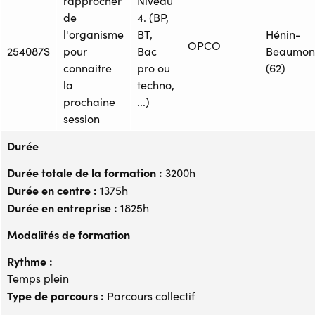
rapprocher
Niveau
de
4. (BP,
l'organisme
BT,
Hénin-
OPCO
254087S
pour
Bac
Beaumon
connaitre
pro ou
(62)
la
techno,
prochaine
...)
session
Durée
Durée totale de la formation :
3200h
Durée en centre :
1375h
Durée en entreprise :
1825h
Modalités de formation
Rythme :
Temps plein
Type de parcours :
Parcours collectif