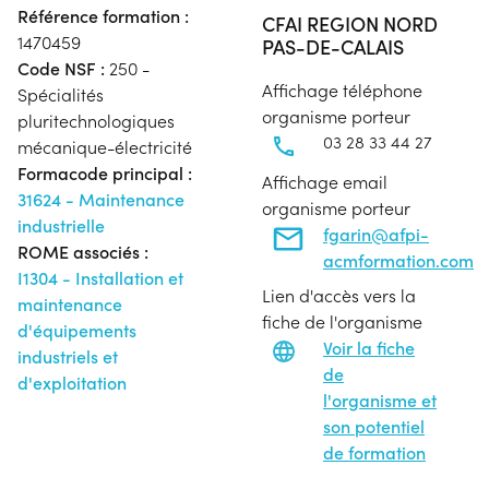
Référence formation :
CFAI REGION NORD
1470459
PAS-DE-CALAIS
Code NSF :
250 -
Affichage téléphone
Spécialités
organisme porteur
pluritechnologiques
03 28 33 44 27
mécanique-électricité
Formacode principal :
Affichage email
31624 - Maintenance
organisme porteur
industrielle
fgarin@afpi-
ROME associés :
acmformation.com
I1304 - Installation et
Lien d'accès vers la
maintenance
fiche de l'organisme
d'équipements
Voir la fiche
industriels et
de
d'exploitation
l'organisme et
son potentiel
de formation