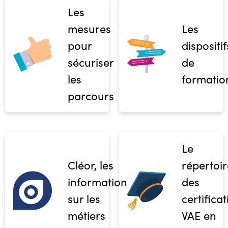
Les
mesures
Les
pour
dispositif
sécuriser
de
les
formatio
parcours
Le
Cléor, les
répertoir
informations
des
sur les
certifica
métiers
VAE en