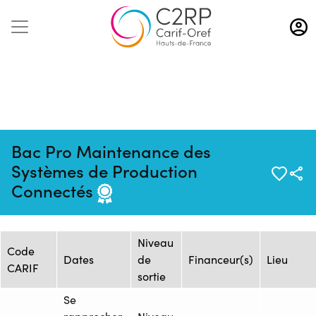
Aller
au
contenu
principal
Bac Pro Maintenance des
Mise à jour :
Formation
Source : CFAI REGION NORD
Systèmes de Production
24/10/2024
: 1470459
PAS-DE-CALAIS - Siège
Connectés
Session de formation
Niveau
Code
Dates
de
Financeur(s)
Lieu
CARIF
sortie
Se