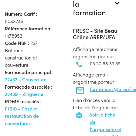
la
formation
Numéro Carif :
504324S
Référence formation :
FRESC - Site Beau
1478953
Chêne AREP/UFA
Code NSF :
232 -
Affichage téléphone
Bâtiment :
organisme porteur
construction et
03 20 68 33 59
couverture
Formacode principal :
Affichage email
22437 - Couverture
organisme porteur
Formacode associés :
formations@arepfres
22439 - Zinguerie
Lien d'accès vers la
ROME associés :
fiche de l'organisme
F1610 - Pose et
Voir la fiche
restauration de
de
couvertures
l'organisme et