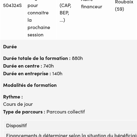
Roubaix
504324S
pour
(CAP,
financeur
(59)
connaitre
BEP,
la
...)
prochaine
session
Durée
Durée totale de la formation :
880h
Durée en centre :
740h
Durée en entreprise :
140h
Modalités de formation
Rythme :
Cours de jour
Type de parcours :
Parcours collectif
Dispositif
Financements à déterminer selon la situation du bénéficiai