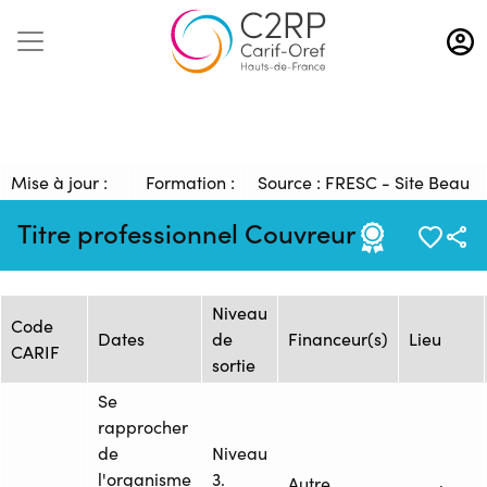
Aller
au
contenu
principal
Mise à jour :
Formation :
Source : FRESC - Site Beau
09/01/2026
1478953
Chêne AREP/UFA
Titre professionnel Couvreur
Session de formation
Niveau
Code
Dates
de
Financeur(s)
Lieu
CARIF
sortie
Se
rapprocher
de
Niveau
l'organisme
3.
Autre