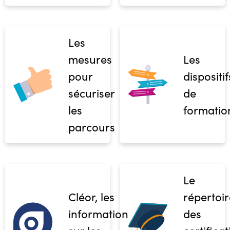
Les
mesures
Les
pour
dispositif
sécuriser
de
les
formatio
parcours
Le
Cléor, les
répertoir
informations
des