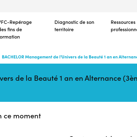
Aller
au
contenu
VFC-Repérage
Diagnostic de son
Ressources
principal
des fins de
territoire
professionn
formation
BACHELOR Management de l'Univers de la Beauté 1 an en Alterna
rs de la Beauté 1 an en Alternance (3è
n ce moment