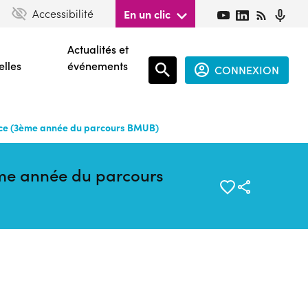
Accessibilité
En un clic
Actualités et
elles
événements
CONNEXION
Espace
connecté
nce (3ème année du parcours BMUB)
guest
me année du parcours