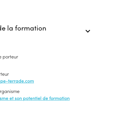
e la formation
e porteur
rteur
upe-terrade.com
'organisme
nisme et son potentiel de formation