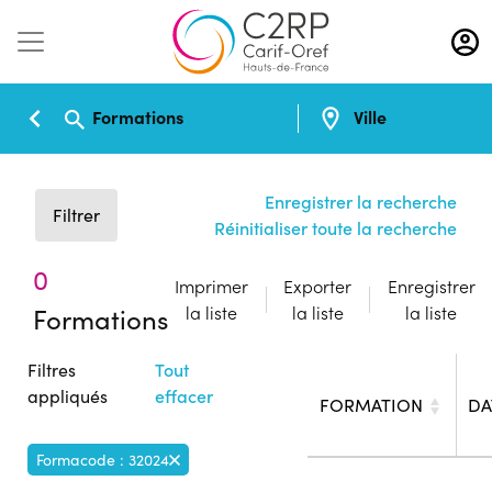
Aller
au
contenu
principal
Formations
Ville
Enregistrer la recherche
Filtrer
Réinitialiser toute la recherche
0
Imprimer
Exporter
Enregistrer
Formations
la liste
la liste
la liste
Filtres
Tout
appliqués
effacer
FORMATION
DA
Formacode : 32024