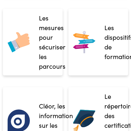
Les
mesures
Les
pour
dispositif
sécuriser
de
les
formatio
parcours
Le
Cléor, les
répertoir
informations
des
sur les
certifica