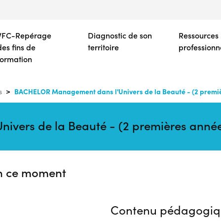
Aller
au
contenu
VFC-Repérage
Diagnostic de son
Ressources
principal
des fins de
territoire
professionn
formation
BACHELOR Management dans l'Univers de la Beauté - (2 premi
s
vers de la Beauté - (2 premières ann
n ce moment
Contenu pédagogiq