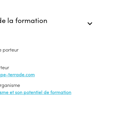
e la formation
e porteur
rteur
upe-terrade.com
'organisme
nisme et son potentiel de formation