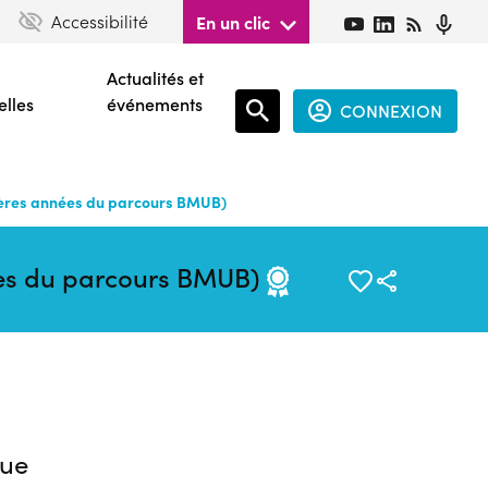
Accessibilité
En un clic
Actualités et
elles
événements
CONNEXION
Espace
connecté
ères années du parcours BMUB)
guest
ées du parcours BMUB)
ue