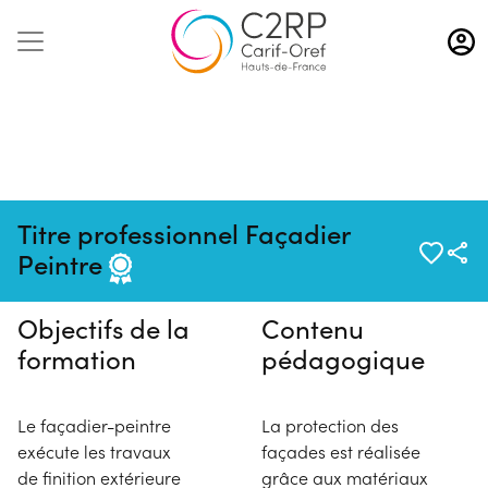
Aller
au
contenu
principal
Pas de session programmée en
Titre professionnel Façadier
ce moment
Peintre
Objectifs de la
Contenu
formation
pédagogique
Le façadier-peintre
La protection des
exécute les travaux
façades est réalisée
de finition extérieure
grâce aux matériaux