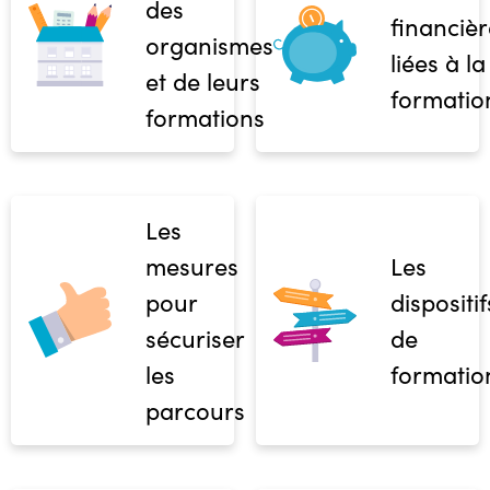
des
financièr
organismes
liées à la
et de leurs
formatio
formations
Les
mesures
Les
pour
dispositif
sécuriser
de
les
formatio
parcours