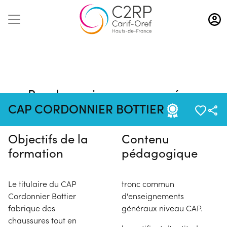
Aller
au
contenu
principal
Pas de session programmée en
ce moment
CAP CORDONNIER BOTTIER
Objectifs de la
Contenu
formation
pédagogique
Le titulaire du CAP
tronc commun
Cordonnier Bottier
d'enseignements
fabrique des
généraux niveau CAP.
chaussures tout en