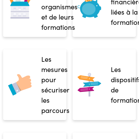
financièr
organismes
liées à la
et de leurs
formatio
formations
Les
mesures
Les
pour
dispositif
sécuriser
de
les
formatio
parcours