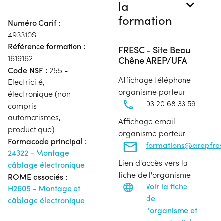
la
formation
Numéro Carif :
493310S
Référence formation :
FRESC - Site Beau
1619162
Chêne AREP/UFA
Code NSF :
255 -
Affichage téléphone
Electricité,
organisme porteur
électronique (non
03 20 68 33 59
compris
automatismes,
Affichage email
productique)
organisme porteur
Formacode principal :
formations@arepfres
24322 - Montage
Lien d'accès vers la
câblage électronique
fiche de l'organisme
ROME associés :
Voir la fiche
H2605 - Montage et
de
câblage électronique
l'organisme et