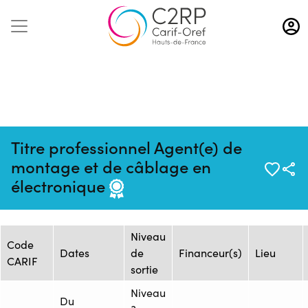
Aller
au
contenu
principal
Titre professionnel Agent(e) de
Mise à jour :
Formation :
Source : FRESC - Site Beau
montage et de câblage en
11/05/2026
1619162
Chêne AREP/UFA
électronique
Session de formation
Niveau
Code
Dates
de
Financeur(s)
Lieu
CARIF
sortie
Niveau
Du