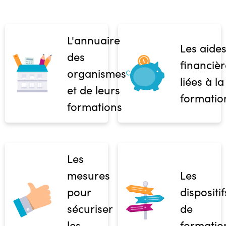
L'annuaire
Les aide
des
financièr
organismes
liées à la
et de leurs
formatio
formations
Les
mesures
Les
pour
dispositif
sécuriser
de
les
formatio