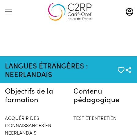
Aller
au
contenu
principal
Pas de session programmée en
LANGUES ÉTRANGÈRES :
ce moment
NEERLANDAIS
Objectifs de la
Contenu
formation
pédagogique
ACQUÉRIR DES
TEST ET ENTRETIEN
CONNAISSANCES EN
NEERLANDAIS