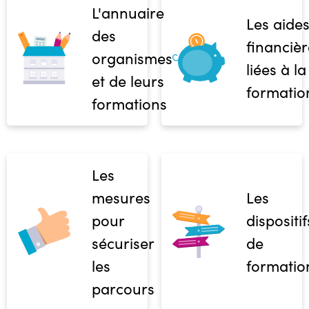
L'annuaire
Les aide
des
financièr
organismes
liées à la
et de leurs
formatio
formations
Les
mesures
Les
pour
dispositif
sécuriser
de
les
formatio
parcours