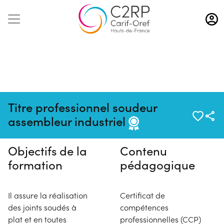
Aller
au
contenu
principal
Pas de session programmée en
Titre professionnel soudeur
ce moment
assembleur industriel
Objectifs de la
Contenu
formation
pédagogique
Il assure la réalisation
Certificat de
des joints soudés à
compétences
plat et en toutes
professionnelles (CCP)