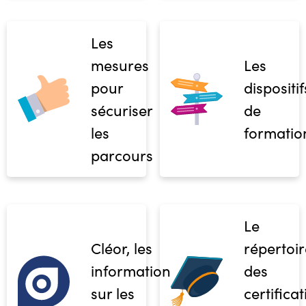
Les
mesures
Les
pour
dispositif
sécuriser
de
les
formatio
parcours
Le
Cléor, les
répertoir
informations
des
sur les
certifica