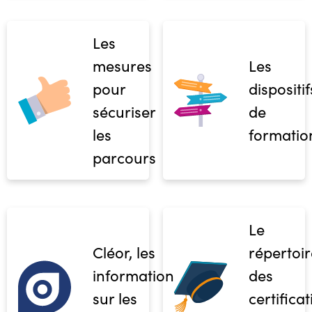
Les
mesures
Les
pour
dispositif
sécuriser
de
les
formatio
parcours
Le
Cléor, les
répertoir
informations
des
sur les
certifica