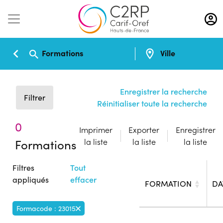
Aller
au
contenu
principal
Formations
Ville
Enregistrer la recherche
Filtrer
Réinitialiser toute la recherche
0
Imprimer
Exporter
Enregistrer
Formations
la liste
la liste
la liste
Filtres
Tout
appliqués
effacer
FORMATION
DA
Formacode : 23015