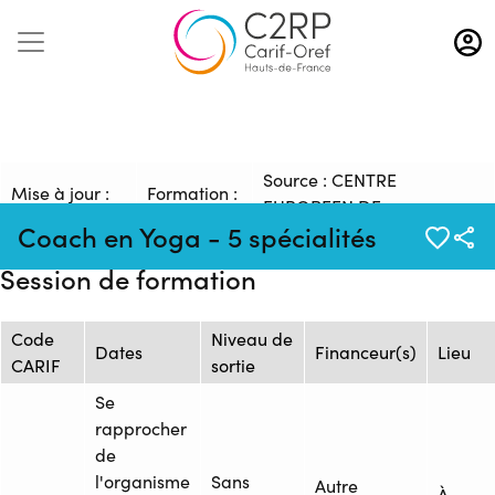
Aller
au
contenu
principal
Source : CENTRE
Mise à jour :
Formation :
EUROPEEN DE
09/02/2026
2341815F
Coach en Yoga - 5 spécialités
FORMATION
Session de formation
Code
Niveau de
Dates
Financeur(s)
Lieu
CARIF
sortie
Se
rapprocher
de
l'organisme
Sans
Autre
À