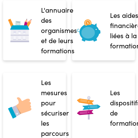
L'annuaire
Les aide
des
financièr
organismes
liées à la
et de leurs
formatio
formations
Les
mesures
Les
pour
dispositif
sécuriser
de
les
formatio
parcours