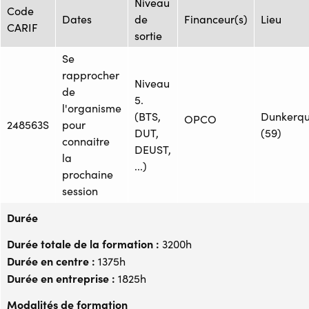
Niveau
Code
Dates
de
Financeur(s)
Lieu
CARIF
sortie
Se
rapprocher
Niveau
de
5.
l'organisme
(BTS,
Dunkerq
OPCO
248563S
pour
DUT,
(59)
connaitre
DEUST,
la
...)
prochaine
session
Durée
Durée totale de la formation :
3200h
Durée en centre :
1375h
Durée en entreprise :
1825h
Modalités de formation