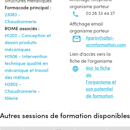
Structures métalliques
organisme porteur
Formacode principal :
03 28 33 44 27
23083 -
Chaudronnerie
Affichage email
ROME associés :
organisme porteur
H1203 - Conception et
fgarin@afpi-
dessin produits
acmformation.com
mécaniques
Lien d'accès vers la
H1506 - Intervention
fiche de l'organisme
technique qualité en
Voir la fiche
mécanique et travail
de
des métaux
l'organisme et
H2902 -
son potentiel
Chaudronnerie -
de formation
tôlerie
Autres sessions de formation disponibles