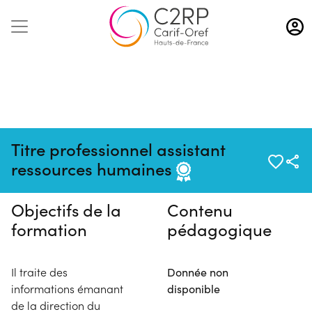
Aller
au
contenu
principal
Pas de session programmée en
Titre professionnel assistant
ce moment
ressources humaines
Objectifs de la
Contenu
formation
pédagogique
Il traite des
Donnée non
informations émanant
disponible
de la direction du