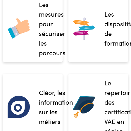
Les
mesures
Les
pour
dispositif
sécuriser
de
les
formatio
parcours
Le
Cléor, les
répertoir
informations
des
sur les
certifica
métiers
VAE en
région