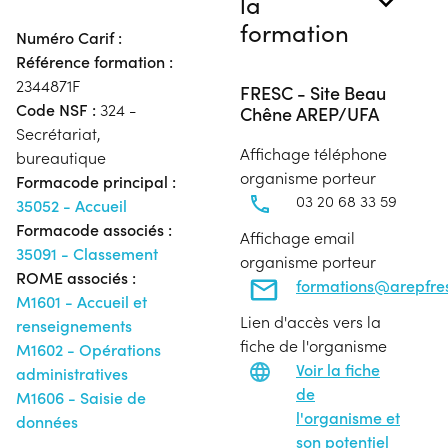
la
formation
Numéro Carif :
Référence formation :
2344871F
FRESC - Site Beau
Code NSF :
324 -
Chêne AREP/UFA
Secrétariat,
Affichage téléphone
bureautique
organisme porteur
Formacode principal :
03 20 68 33 59
35052 - Accueil
Formacode associés :
Affichage email
35091 - Classement
organisme porteur
ROME associés :
formations@arepfres
M1601 - Accueil et
Lien d'accès vers la
renseignements
fiche de l'organisme
M1602 - Opérations
Voir la fiche
administratives
de
M1606 - Saisie de
l'organisme et
données
son potentiel