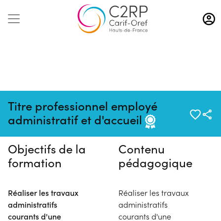
Aller
au
contenu
principal
Pas de session programmée en
Titre professionnel employé
ce moment
administratif et d'accueil
Objectifs de la
Contenu
formation
pédagogique
Réaliser les travaux
Réaliser les travaux
administratifs
administratifs
courants d'une
courants d'une