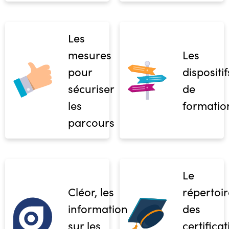
Les
mesures
Les
pour
dispositif
sécuriser
de
les
formatio
parcours
Le
Cléor, les
répertoir
informations
des
sur les
certifica