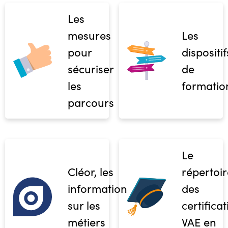
Les
mesures
Les
pour
dispositif
sécuriser
de
les
formatio
parcours
Le
Cléor, les
répertoir
informations
des
sur les
certifica
métiers
VAE en