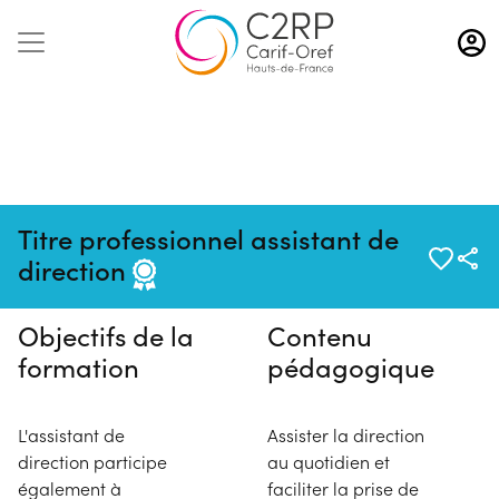
Aller
au
contenu
principal
Pas de session programmée en
Titre professionnel assistant de
ce moment
direction
Objectifs de la
Contenu
formation
pédagogique
L'assistant de
Assister la direction
direction participe
au quotidien et
également à
faciliter la prise de