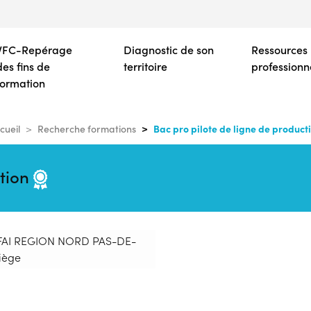
Aller
au
contenu
VFC-Repérage
Diagnostic de son
Ressources
principal
des fins de
territoire
professionn
formation
Bac pro pilote de ligne de product
cueil
Recherche formations
ction
CFAI REGION NORD PAS-DE-
iège