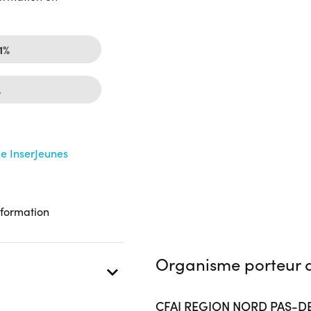
1%
%
me InserJeunes
 formation
Organisme porteur d
CFAI REGION NORD PAS-D