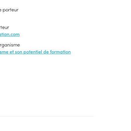
e porteur
rteur
tion.com
'organisme
nisme et son potentiel de formation