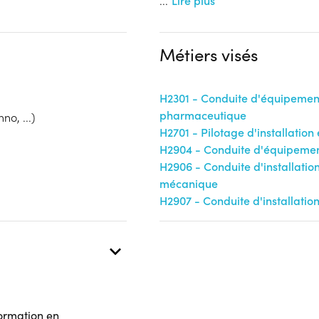
...
Lire plus
Financeur
Aucune information
OPCO
Métiers visés
 présentielle
H2301 - Conduite d'équipemen
pharmaceutique
no, ...)
H2701 - Pilotage d'installatio
H2904 - Conduite d'équipeme
H2906 - Conduite d'installatio
mécanique
H2907 - Conduite d'installati
formation en