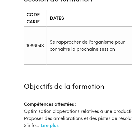
CODE
DATES
CARIF
Se rapprocher de l'organisme pour
108604S
connaitre la prochaine session
Durée
Durée totale de la formation :
3214h
Objectifs de la formation
Durée en centre :
1375h
Durée en entreprise :
1839h
Modalités de formation
Compétences attestées :
Rythme :
Optimisation d'opérations relatives à une producti
Temps plein
Proposer des améliorations et des pistes de résol
Type de parcours :
Parcours collectif
S’info
...
Lire plus