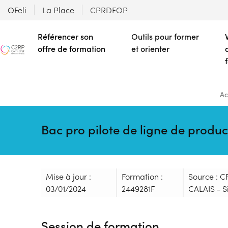
OFeli
La Place
CPRDFOP
Référencer son
Outils pour former
offre de formation
et orienter
Ac
Bac pro pilote de ligne de produ
Mise à jour :
Formation :
Source : 
03/01/2024
2449281F
CALAIS - S
Session de formation