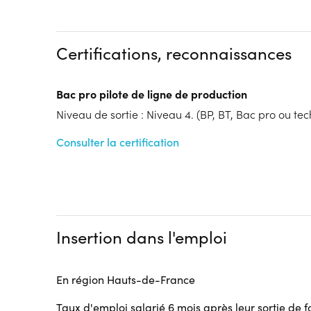
Dispositif
Formation par voie de l'Apprentissage
Certifications, reconnaissances
Tarif :
N.C.
Modalités d'enseignement :
Formation entièrement
Cycle de l'alternance
Bac pro pilote de ligne de production
Année 1 : Contrat d’apprentissage
Niveau de sortie : Niveau 4. (BP, BT, Bac pro ou tech
Année 2 : Contrat d’apprentissage
Lieu de formation
Consulter la certification
360 Boulevard Miroslaw Holler
62110 Hénin-Beaumont
Accueil sur le lieu de formation
Accès handicap :
Pas d'accès handicap
Hébergement :
Pas d'hébergement
Insertion dans l'emploi
Restauration :
Pas de restauration
Transport :
Pas de transport
En région Hauts-de-France
Taux d'emploi salarié 6 mois après leur sortie de 