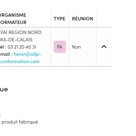
ORGANISME
TYPE
RÉUNION
FORMATEUR
CFAI REGION NORD
PAS-DE-CALAIS
él :
03 21 20 40 31
FA
Non
mail :
henin@afpi-
acmformation.com
3. (CAP, BEP, ...)
ue
blic
:
s
u produit fabriqué
ion