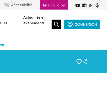
Accessibilité
En un clic
Actualités et
elles
événements
CONNEXION
Espace
connecté
ion
guest