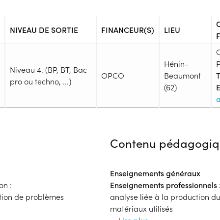
NIVEAU DE SORTIE
FINANCEUR(S)
LIEU
Hénin-
Niveau 4. (BP, BT, Bac
OPCO
Beaumont
T
pro ou techno, ...)
(62)
E
Admission
Niveau d'entrée requis :
Niveau 
Contenu pédagogiq
Prérequis :
-
Public :
Enseignements généraux
En recherche d'emploi, Tout pu
on :
Enseignements professionnels 
Réunions d'information
ution de problèmes
analyse liée à la production d
Aucune information
matériaux utilisés
Complément d'informat