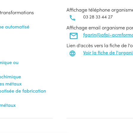
Affichage téléphone organism
transformations
03 28 33 44 27
me automatisé
Affichage email organisme po
fgarin@afpi-acmforma
Lien d'accès vers la fiche de l
Voir la fiche de l'orga
mique ou
rochimique
des métaux
botisée de fabrication
s métaux