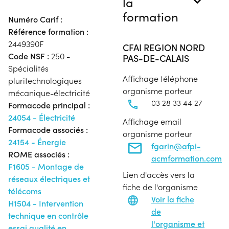
la
formation
Numéro Carif :
Référence formation :
2449390F
CFAI REGION NORD
Code NSF :
250 -
PAS-DE-CALAIS
Spécialités
Affichage téléphone
pluritechnologiques
organisme porteur
mécanique-électricité
03 28 33 44 27
Formacode principal :
24054 - Électricité
Affichage email
Formacode associés :
organisme porteur
24154 - Énergie
fgarin@afpi-
ROME associés :
acmformation.com
F1605 - Montage de
Lien d'accès vers la
réseaux électriques et
fiche de l'organisme
télécoms
Voir la fiche
H1504 - Intervention
de
technique en contrôle
l'organisme et
essai qualité en