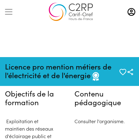
Aller
au
contenu
principal
Pas de session programmée en
Licence pro mention métiers de
ce moment
l'électricité et de l'énergie
Objectifs de la
Contenu
formation
pédagogique
Exploitation et
Consulter l'organisme.
maintien des réseaux
d'éclairage public et