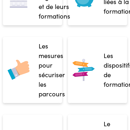
liées à la
et de leurs
formatio
formations
Les
mesures
Les
pour
dispositif
sécuriser
de
les
formatio
parcours
Le