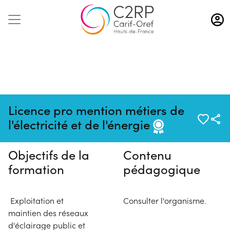
Aller
au
contenu
principal
Pas de session programmée en
Licence pro mention métiers de
ce moment
l'électricité et de l'énergie
Objectifs de la
Contenu
formation
pédagogique
Exploitation et
Consulter l'organisme.
maintien des réseaux
d'éclairage public et