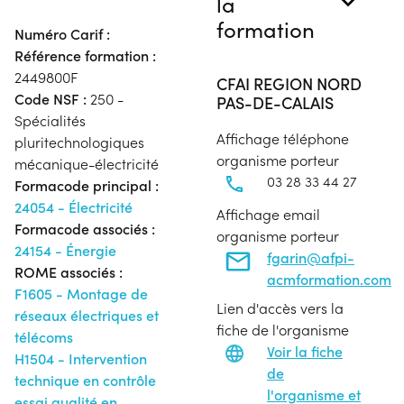
la
formation
Numéro Carif :
Référence formation :
2449800F
CFAI REGION NORD
Code NSF :
250 -
PAS-DE-CALAIS
Spécialités
Affichage téléphone
pluritechnologiques
organisme porteur
mécanique-électricité
03 28 33 44 27
Formacode principal :
24054 - Électricité
Affichage email
Formacode associés :
organisme porteur
24154 - Énergie
fgarin@afpi-
ROME associés :
acmformation.com
F1605 - Montage de
Lien d'accès vers la
réseaux électriques et
fiche de l'organisme
télécoms
Voir la fiche
H1504 - Intervention
de
technique en contrôle
l'organisme et
essai qualité en