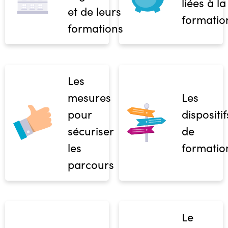
liées à la
et de leurs
formatio
formations
Les
mesures
Les
pour
dispositif
sécuriser
de
les
formatio
parcours
Le