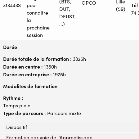
(BTS,
Lille
OPCO
Tél 
313443S
pour
DUT,
(59)
connaitre
74 
DEUST,
la
...)
prochaine
session
Durée
Durée totale de la formation :
3325h
Durée en centre :
1350h
Durée en entreprise :
1975h
Modalités de formation
Rythme :
Temps plein
Type de parcours :
Parcours mixte
Dispositif
Formation par voie de l'Apprentissage