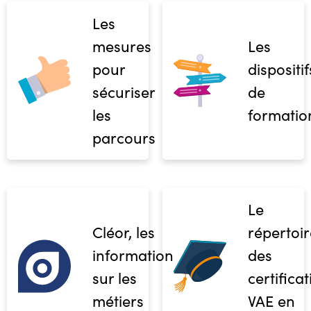
Les
mesures
Les
pour
dispositif
sécuriser
de
les
formatio
parcours
Le
Cléor, les
répertoir
informations
des
sur les
certifica
métiers
VAE en