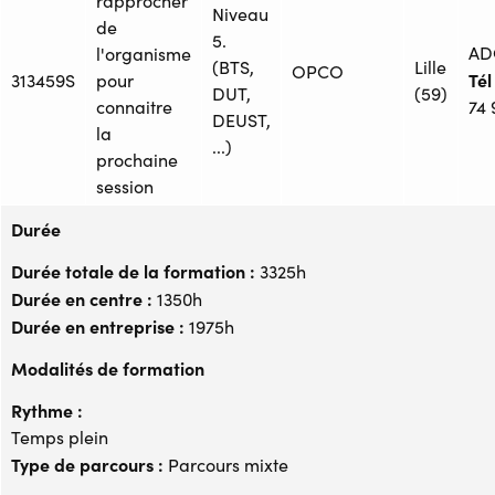
rapprocher
Niveau
de
5.
AD
l'organisme
(BTS,
Lille
OPCO
Tél 
313459S
pour
DUT,
(59)
connaitre
74 
DEUST,
la
...)
prochaine
session
Durée
Durée totale de la formation :
3325h
Durée en centre :
1350h
Durée en entreprise :
1975h
Modalités de formation
Rythme :
Temps plein
Type de parcours :
Parcours mixte