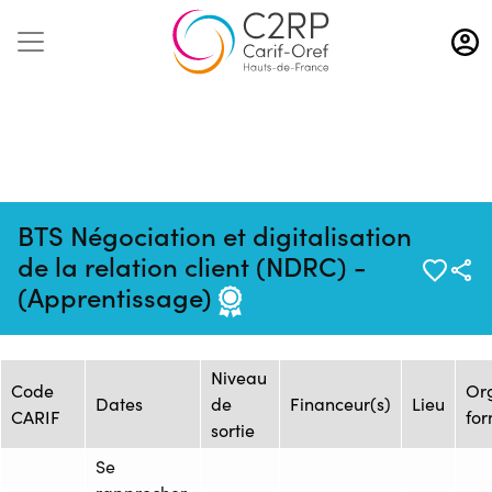
Aller
au
contenu
principal
BTS Négociation et digitalisation
Mise à jour :
Formation :
Source : ADONIS-ROSE
de la relation client (NDRC) -
22/01/2025
2460473F
CARMIN-IESCA
(Apprentissage)
Session de formation
Niveau
Code
Or
Dates
de
Financeur(s)
Lieu
CARIF
fo
sortie
Se