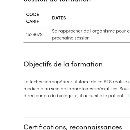
CODE
DATES
CARIF
Se rapprocher de l'organisme pour c
152967S
prochaine session
Durée
Durée totale de la formation :
3325h
Objectifs de la formation
Durée en centre :
1350h
Durée en entreprise :
1975h
Modalités de formation
Le technicien supérieur titulaire de ce BTS réalise
Rythme :
médicale au sein de laboratoires spécialisés. Sous
Temps plein
directeur ou du biologiste, il accueille le patient
...
Type de parcours :
Parcours mixte
Dispositif
Formation par voie de l'Apprentissage
Certifications, reconnaissances