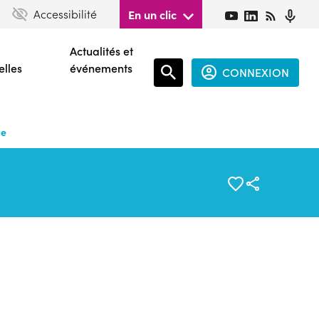
Accessibilité
En un clic
Actualités et
elles
événements
CONNEXION
Espace
connecté
le
guest