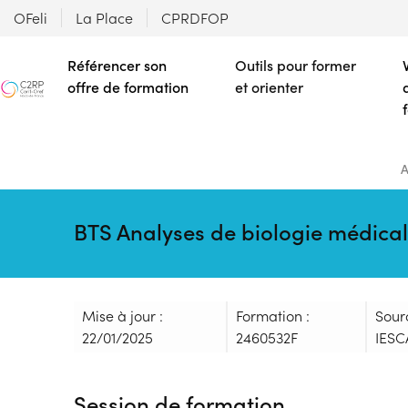
OFeli
La Place
CPRDFOP
Référencer son
Outils pour former
offre de formation
et orienter
A
BTS Analyses de biologie médica
Mise à jour :
Formation :
Sour
22/01/2025
2460532F
IESC
Session de formation