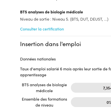
Tarif :
N.C.
Modalités d'enseignement :
Formation hybride
BTS analyses de biologie médicale
Cycle de l'alternance
Niveau de sortie : Niveau 5. (BTS, DUT, DEUST, ...)
Année 1 : Contrat d’apprentissage
Année 2 : Contrat d’apprentissage
Consulter la certification
Lieu de formation
24b Rue Gantois
Insertion dans l'emploi
ADONIS - Rose Carmin
59000 Lille
Accueil sur le lieu de formation
Données nationales
Accès handicap :
Pas d'accès handicap
Taux d'emploi salarié 6 mois après leur sortie de 
Hébergement :
Pas d'hébergement
apprentissage
Restauration :
Pas de restauration
Transport :
Pas de transport
BTS analyses de biologie
7,35
médicale
Ensemble des formations
0
de niveau