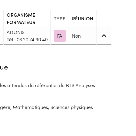
ORGANISME
TYPE
RÉUNION
FORMATEUR
ADONIS
FA
Non
Tél :
03 20 74 90 40
4. (BP, BT, Bac pro ou techno, ...)
ue
, du DAEU ou d'un diplôme équivalent
es attendus du référentiel du BTS Analyses
blic
s
ngère, Mathématiques, Sciences physiques
ion