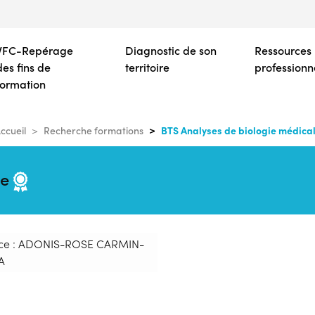
Aller
au
contenu
VFC-Repérage
Diagnostic de son
Ressources
principal
des fins de
territoire
professionn
formation
BTS Analyses de biologie médica
ccueil
Recherche formations
le
ce : ADONIS-ROSE CARMIN-
A