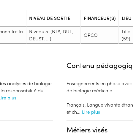
NIVEAU DE SORTIE
FINANCEUR(S)
LIEU
onnaitre la
Niveau 5. (BTS, DUT,
Lille
OPCO
DEUST, ...)
(59)
Admission
Niveau d'entrée requis :
Niveau 
Contenu pédagogiq
Prérequis :
Être titulaire du Baccalauréat
Public :
 des analyses de biologie
Enseignements en phase avec l
En recherche d'emploi, Tout pu
 la responsabilité du
de biologie médicale :
Réunions d'information
Lire plus
Aucune information
Français, Langue vivante étra
Complément d'informat
et ch
...
Lire plus
Financeur
Aucune information
OPCO
Métiers visés