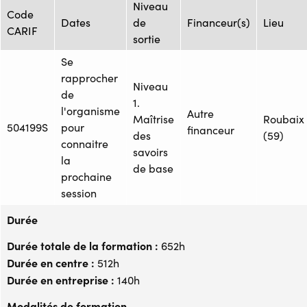
Niveau
Code
Dates
de
Financeur(s)
Lieu
CARIF
sortie
Se
rapprocher
Niveau
de
1.
l'organisme
Autre
Maîtrise
Roubaix
504199S
pour
financeur
des
(59)
connaitre
savoirs
la
de base
prochaine
session
Durée
Durée totale de la formation :
652h
Durée en centre :
512h
Durée en entreprise :
140h
Modalités de formation