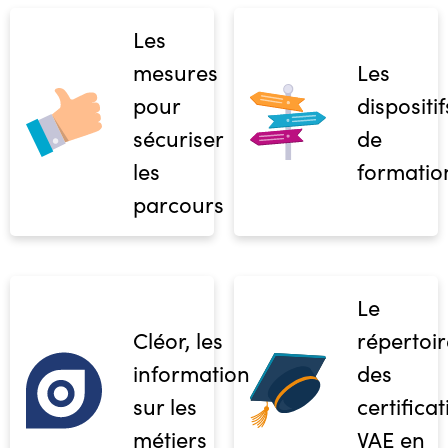
Les
mesures
Les
pour
dispositif
sécuriser
de
les
formatio
parcours
Le
Cléor, les
répertoir
informations
des
sur les
certifica
métiers
VAE en