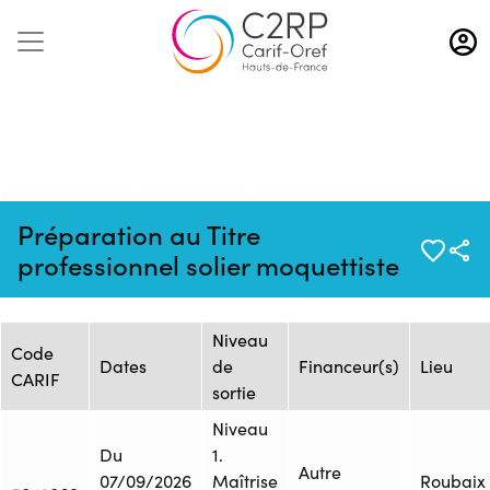
Aller
au
contenu
principal
Mise à jour :
Formation :
Source : FRESC - Site Beau
Préparation au Titre
09/01/2026
2478514F
Chêne AREP/UFA
professionnel solier moquettiste
Session de formation
Niveau
Code
Dates
de
Financeur(s)
Lieu
CARIF
sortie
Niveau
Du
1.
Autre
07/09/2026
Maîtrise
Roubaix