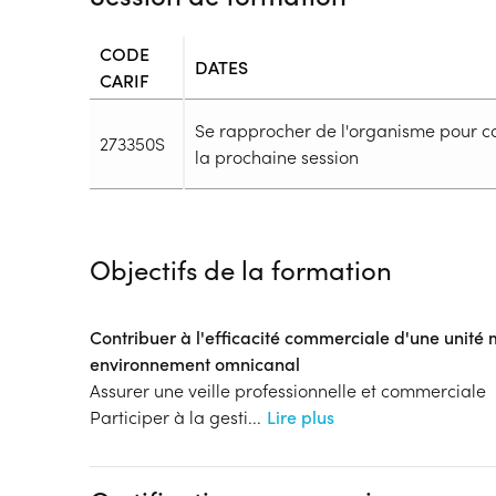
CODE
DATES
CARIF
Se rapprocher de l'organisme pour c
273350S
la prochaine session
Durée
Durée totale de la formation :
2289h
Objectifs de la formation
Durée en centre :
504h
Durée en entreprise :
1785h
Modalités de formation
Contribuer à l'efficacité commerciale d'une unit
Rythme :
environnement omnicanal
Hors temps de travail
Assurer une veille professionnelle et commerciale
Type de parcours :
Parcours individualisé
Participer à la gesti
...
Lire plus
Dispositif
Formation par voie de l'Apprentissage