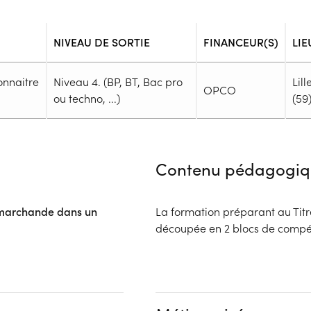
NIVEAU DE SORTIE
FINANCEUR(S)
LIE
onnaitre
Niveau 4. (BP, BT, Bac pro
Lill
OPCO
ou techno, ...)
(59
Admission
Niveau d'entrée requis :
Niveau
Contenu pédagogiq
Prérequis :
Aucun prérequis n'est demandé
Public :
é marchande dans un
La formation préparant au Titr
En recherche d'emploi, Tout pu
découpée en 2 blocs de
Réunions d'information
Dossier :
- Contactez l'organisme pour c
Financeur
Complément d'informat
OPCO
Aucune information