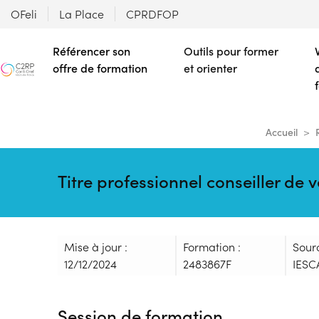
OFeli
La Place
CPRDFOP
Référencer son
Outils pour former
offre de formation
et orienter
Accueil
Titre professionnel conseiller de
Mise à jour :
Formation :
Sour
12/12/2024
2483867F
IESC
Session de formation