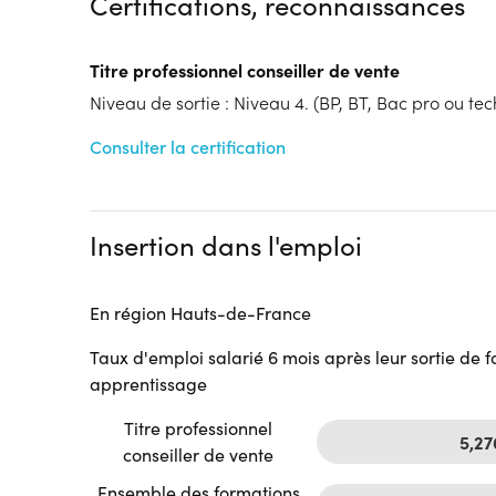
Certifications, reconnaissances
Tarif :
N.C.
Modalités d'enseignement :
Formation hybride
Titre professionnel conseiller de vente
Cycle de l'alternance
Niveau de sortie : Niveau 4. (BP, BT, Bac pro ou tech
Année 1 : Contrat d’apprentissage
Lieu de formation
Consulter la certification
24b Rue Gantois
ADONIS - Rose Carmin
59000 Lille
Insertion dans l'emploi
Accueil sur le lieu de formation
Accès handicap :
Pas d'accès handicap
Hébergement :
Pas d'hébergement
En région Hauts-de-France
Restauration :
Pas de restauration
Taux d'emploi salarié 6 mois après leur sortie de 
Transport :
Pas de transport
apprentissage
Titre professionnel
5,2
conseiller de vente
Ensemble des formations