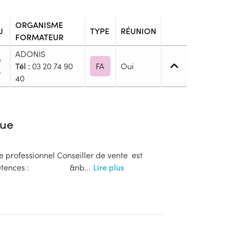
ORGANISME
U
TYPE
RÉUNION
FORMATEUR
ADONIS
e
Tél :
03 20 74 90
FA
Oui
)
40
 1. Maîtrise des savoirs de base
ue
 pour cette formation
e professionnel Conseiller de vente est
blic
 compétences : &nb
...
Lire plus
s
onnaitre les modalités de dépôts de dossier
ion