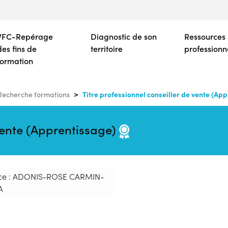
Aller
au
contenu
VFC-Repérage
Diagnostic de son
Ressources
principal
des fins de
territoire
professionn
formation
Titre professionnel conseiller de vente (Ap
Recherche formations
 vente (Apprentissage)
ce : ADONIS-ROSE CARMIN-
A