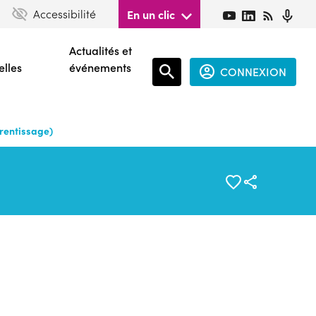
Accessibilité
En un clic
Actualités et
elles
événements
CONNEXION
Espace
connecté
prentissage)
guest