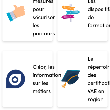
mesures
Les
pour
dispositif
sécuriser
de
les
formatio
parcours
Le
Cléor, les
répertoir
informations
des
sur les
certifica
métiers
VAE en
région