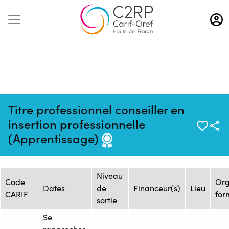
Aller
au
contenu
principal
Titre professionnel conseiller en
Mise à jour :
Formation :
Source : ADONIS-ROSE
insertion professionnelle
12/12/2024
2483886F
CARMIN-IESCA
(Apprentissage)
Session de formation
Niveau
Code
Or
Dates
de
Financeur(s)
Lieu
CARIF
for
sortie
Se