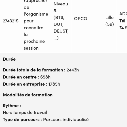
rapprocher
Niveau
de
5.
AD
l'organisme
(BTS,
Lille
OPCO
Tél 
274321S
pour
DUT,
(59)
connaitre
74 
DEUST,
la
...)
prochaine
session
Durée
Durée totale de la formation :
2443h
Durée en centre :
658h
Durée en entreprise :
1785h
Modalités de formation
Rythme :
Hors temps de travail
Type de parcours :
Parcours individualisé