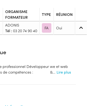
ORGANISME
TYPE
RÉUNION
FORMATEUR
ADONIS
FA
Oui
Tél :
03 20 74 90 40
4. (BP, BT, Bac pro ou techno, ...)
ue
e de niveau 4 : Bac, Brevet Technicien ou Brevet
re professionnel Développeur we et web
 blocs de compétences : &
...
Lire plus
blic
s
onnaitre les modalités de dépôts de dossier
ion