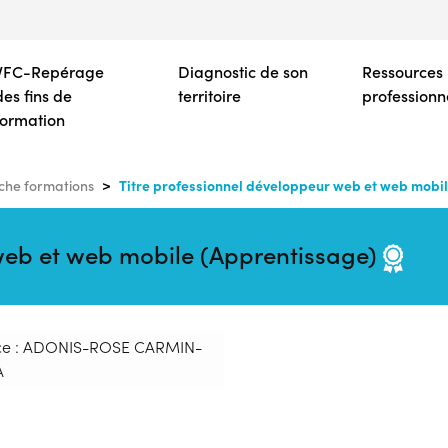
Aller
au
contenu
VFC-Repérage
Diagnostic de son
Ressources
principal
des fins de
territoire
professionn
formation
Titre professionnel développeur web et web mobi
che formations
 web et web mobile (Apprentissage)
ce : ADONIS-ROSE CARMIN-
A