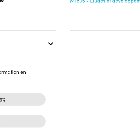
M1805 - Études et développem
formation en
96%
%