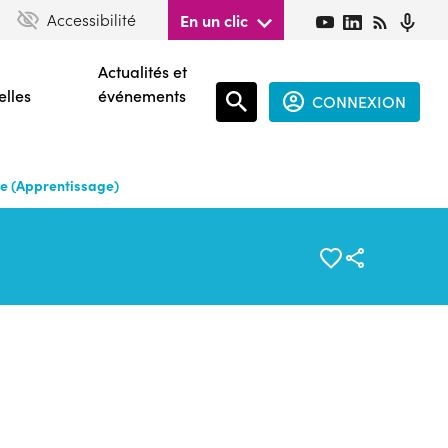
Accessibilité
En un clic
Actualités et
elles
événements
CONNEXION
Espace
connecté
le (Apprentissage)
guest