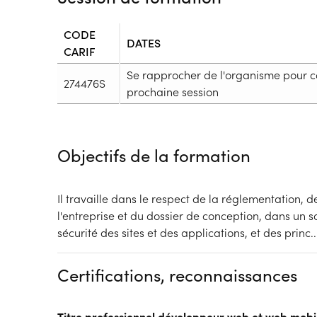
CODE
DATES
CARIF
Se rapprocher de l'organisme pour c
274476S
prochaine session
Durée
Durée totale de la formation :
2443h
Objectifs de la formation
Durée en centre :
658h
Durée en entreprise :
1785h
Modalités de formation
Il travaille dans le respect de la réglementation, 
Rythme :
l'entreprise et du dossier de conception, dans un s
Hors temps de travail
sécurité des sites et des applications, et des princ
..
Type de parcours :
Parcours individualisé
Dispositif
Certifications, reconnaissances
Formation par voie de l'Apprentissage
Titre professionnel développeur web et web mobi