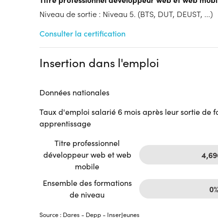
Tarif :
N.C.
Modalités d'enseignement :
Niveau de sortie : Niveau 5. (BTS, DUT, DEUST, ...)
Formation hybride
Cycle de l'alternance
Consulter la certification
Année 1 : Contrat d’apprentissage
Année 2 : Contrat d’apprentissage
Insertion dans l'emploi
Lieu de formation
24b Rue Gantois
ADONIS - Rose Carmin
Données nationales
59000 Lille
Accueil sur le lieu de formation
Taux d'emploi salarié 6 mois après leur sortie de 
apprentissage
Accès handicap :
Pas d'accès handicap
Hébergement :
Pas d'hébergement
Titre professionnel
Restauration :
Pas de restauration
développeur web et web
4,6
Transport :
Pas de transport
mobile
Ensemble des formations
0
de niveau
Source : Dares - Depp - InserJeunes