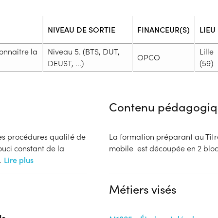
NIVEAU DE SORTIE
FINANCEUR(S)
LIEU
onnaitre la
Niveau 5. (BTS, DUT,
Lille
OPCO
DEUST, ...)
(59)
Admission
Niveau d'entrée requis :
Niveau 
Contenu pédagogiq
Prérequis :
Être en possession d'un diplôm
Professionnel
des procédures qualité de
La formation préparant au Tit
Public :
ouci constant de la
mobile est découpée en 2
En recherche d'emploi, Tout pu
.
Lire plus
Réunions d'information
Dossier :
Financeur
Métiers visés
- Contactez l'organisme pour c
OPCO
Complément d'informat
le
Aucune information