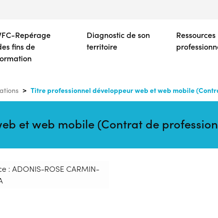
Aller
au
contenu
VFC-Repérage
Diagnostic de son
Ressources
principal
des fins de
territoire
professionn
formation
Titre professionnel développeur web et web mobile (Contra
ations
web et web mobile (Contrat de profession
ce : ADONIS-ROSE CARMIN-
A