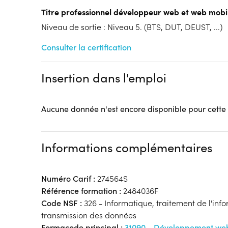
FC
AIF...)
Titre professionnel développeur web et web mobi
Tarif :
Niveau de sortie : Niveau 5. (BTS, DUT, DEUST, ...)
N.C.
Modalités d'enseignement :
Formation hybride
Consulter la certification
Lieu de formation
24b Rue Gantois
Insertion dans l'emploi
ADONIS - Rose Carmin
59000 Lille
Accueil sur le lieu de formation
Aucune donnée n'est encore disponible pour cette
Accès handicap :
Pas d'accès handicap
Hébergement :
Pas d'hébergement
Restauration :
Pas de restauration
Informations complémentaires
Transport :
Pas de transport
Numéro Carif :
274564S
Référence formation :
2484036F
Code NSF :
326 - Informatique, traitement de l'inf
transmission des données
Formacode principal :
31090 - Développement we