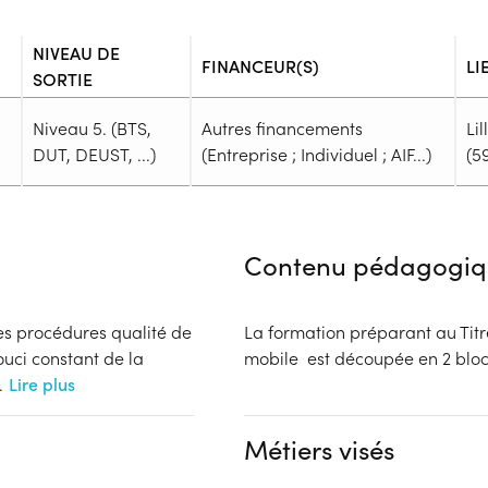
NIVEAU DE
FINANCEUR(S)
LI
SORTIE
Niveau 5. (BTS,
Autres financements
Lil
DUT, DEUST, ...)
(Entreprise ; Individuel ; AIF...)
(5
Admission
Niveau d'entrée requis :
Niveau 
Contenu pédagogiq
Prérequis :
Être en possession d'un diplôm
Professionnel
des procédures qualité de
La formation préparant au Tit
Public :
ouci constant de la
mobile est découpée en 2
En recherche d'emploi, Tout pu
.
Lire plus
Réunions d'information
Dossier :
Métiers visés
- Contactez l'organisme pour c
nts (Entreprise ; Individuel ;
Complément d'informat