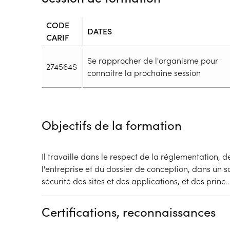
CODE
DATES
CARIF
Se rapprocher de l'organisme pour
274564S
connaitre la prochaine session
Durée
Durée totale de la formation :
2443h
Objectifs de la formation
Durée en centre :
658h
Durée en entreprise :
1785h
Modalités de formation
Il travaille dans le respect de la réglementation, 
Rythme :
l'entreprise et du dossier de conception, dans un s
Hors temps de travail
sécurité des sites et des applications, et des princ
..
Type de parcours :
Parcours individualisé
Dispositif
Financeur
Certifications, reconnaissances
Contrat de Professionalisation
Autres financeme