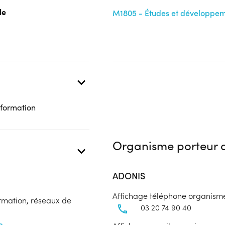
le
Aucune information
M1805 - Études et développem
 formation
Organisme porteur d
ADONIS
Affichage téléphone organism
ormation, réseaux de
03 20 74 90 40
b