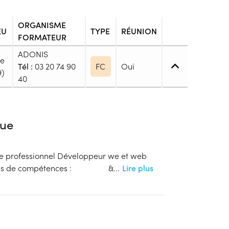
ORGANISME
EU
TYPE
RÉUNION
FORMATEUR
ADONIS
le
Tél :
03 20 74 90
FC
Oui
9)
40
4. (BP, BT, Bac pro ou techno, ...)
ue
e de niveau 4 : Bac, Brevet Technicien ou Brevet
re professionnel Développeur we et web
 blocs de compétences : &
...
Lire plus
blic
s
onnaitre les modalités de dépôts de dossier
ion