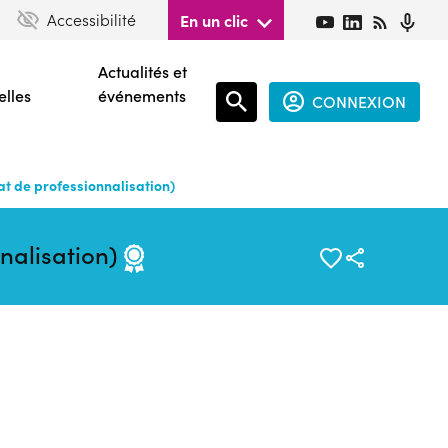
Accessibilité
En un clic
Actualités et
elles
événements
CONNEXION
Espace
connecté
t de professionnalisation)
guest
nalisation)