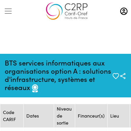
Aller
au
contenu
principal
BTS services informatiques aux
organisations option A : solutions
Mise à jour :
Formation
Source : CFAI REGION NORD
d'infrastructure, systèmes et
02/10/2025
: 2484226F
PAS-DE-CALAIS - Siège
réseaux
Session de formation
Niveau
Code
Dates
de
Financeur(s)
Lieu
CARIF
sortie