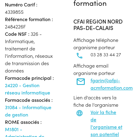
formation
Numéro Carif :
433985S
Référence formation :
CFAI REGION NORD
2484226F
PAS-DE-CALAIS
Code NSF :
326 -
Affichage téléphone
Informatique,
organisme porteur
traitement de
03 28 33 44 27
l'information, réseaux
de transmission des
Affichage email
données
organisme porteur
Formacode principal :
fgarin@afpi-
24220 - Gestion
acmformation.com
réseau informatique
Lien d'accès vers la
Formacode associés :
fiche de l'organisme
31084 - Informatique
Voir la fiche
de gestion
de
ROME associés :
l'organisme et
M1801 -
son potentiel
Administration de