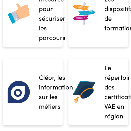
pour
dispositif
sécuriser
de
les
formatio
parcours
Le
Cléor, les
répertoir
informations
des
sur les
certifica
métiers
VAE en
région