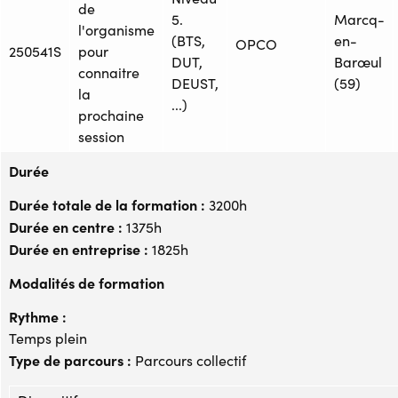
de
5.
Marcq-
l'organisme
(BTS,
en-
OPCO
250541S
pour
DUT,
Barœul
connaitre
DEUST,
(59)
la
...)
prochaine
session
Durée
Durée totale de la formation :
3200h
Durée en centre :
1375h
Durée en entreprise :
1825h
Modalités de formation
Rythme :
Temps plein
Type de parcours :
Parcours collectif