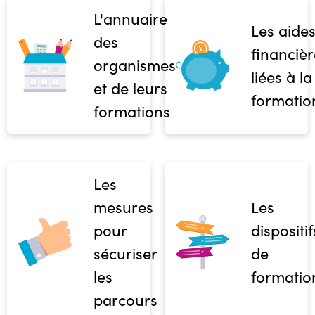
L'annuaire
Les aide
des
financièr
organismes
liées à la
et de leurs
formatio
formations
Les
mesures
Les
pour
dispositif
sécuriser
de
les
formatio
parcours