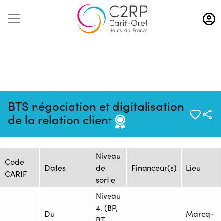
Aller
au
contenu
principal
Mise à jour :
Formation
Source : CFAI REGION NORD
BTS négociation et digitalisation
02/10/2025
: 2484249F
PAS-DE-CALAIS - Siège
de la relation client
Session de formation
Niveau
Code
Dates
de
Financeur(s)
Lieu
CARIF
sortie
Niveau
4. (BP,
Du
Marcq-
BT,