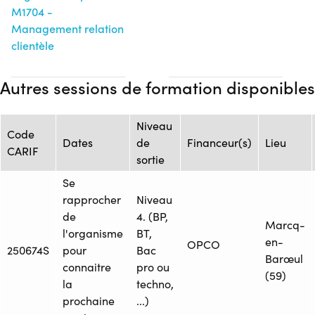
M1704 -
Management relation
clientèle
Autres sessions de formation disponibles
Niveau
Code
Dates
de
Financeur(s)
Lieu
CARIF
sortie
Se
rapprocher
Niveau
de
4. (BP,
Marcq-
l'organisme
BT,
en-
OPCO
250674S
pour
Bac
Barœul
connaitre
pro ou
(59)
la
techno,
prochaine
...)