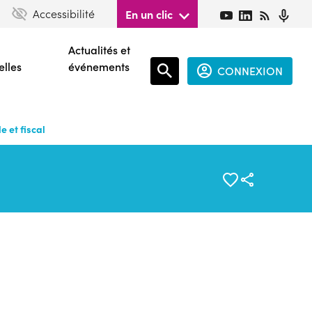
Accessibilité
En un clic
Actualités et
elles
événements
CONNEXION
Espace
connecté
 et fiscal
guest