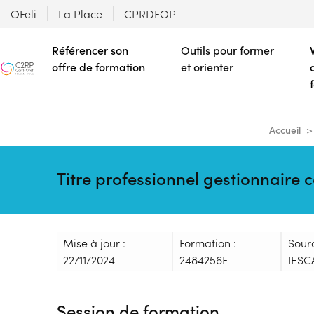
OFeli
La Place
CPRDFOP
Référencer son
Outils pour former
offre de formation
et orienter
Accueil
Titre professionnel gestionnaire 
Mise à jour :
Formation :
Sour
22/11/2024
2484256F
IESC
Session de formation