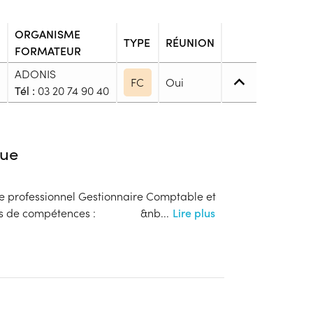
ORGANISME
TYPE
RÉUNION
FORMATEUR
ADONIS
FC
Oui
Tél :
03 20 74 90 40
4. (BP, BT, Bac pro ou techno, ...)
ue
e de niveau 4 : Bac, Brevet Technicien ou Brevet
re professionnel Gestionnaire Comptable et
 blocs de compétences : &nb
...
Lire plus
blic
s
onnaitre les modalités de dépôts de dossier
ion