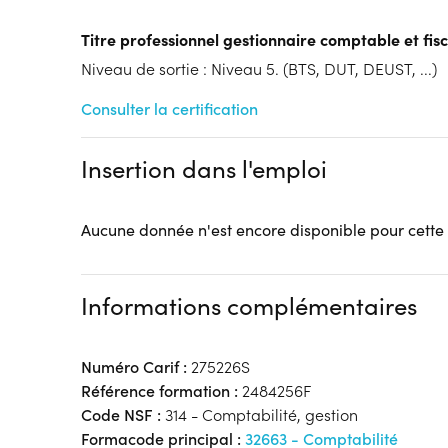
Tarif :
N.C.
Modalités d'enseignement :
Formation hybride
Titre professionnel gestionnaire comptable et fisc
Lieu de formation
Niveau de sortie : Niveau 5. (BTS, DUT, DEUST, ...)
24b Rue Gantois
ADONIS - Rose Carmin
Consulter la certification
59000 Lille
Accueil sur le lieu de formation
Insertion dans l'emploi
Accès handicap :
Pas d'accès handicap
Hébergement :
Pas d'hébergement
Restauration :
Pas de restauration
Aucune donnée n'est encore disponible pour cette
Transport :
Pas de transport
Informations complémentaires
Numéro Carif :
275226S
Référence formation :
2484256F
Code NSF :
314 - Comptabilité, gestion
Formacode principal :
32663 - Comptabilité