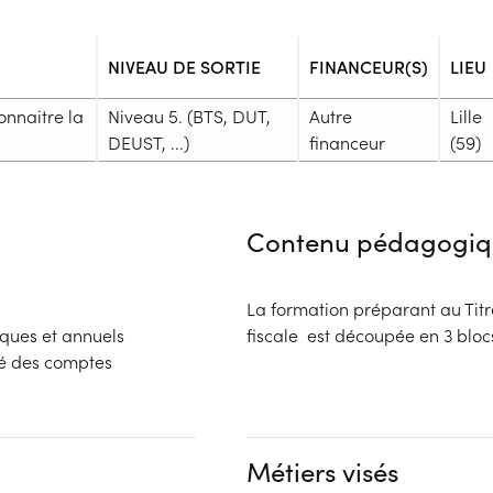
NIVEAU DE SORTIE
FINANCEUR(S)
LIEU
onnaitre la
Niveau 5. (BTS, DUT,
Autre
Lille
DEUST, ...)
financeur
(59)
Admission
Niveau d'entrée requis :
Niveau 
Contenu pédagogiq
Prérequis :
Être en possession d'un diplôm
Professionnel
La formation préparant au Tit
Public :
iques et annuels
fiscale est découpée en 3
En recherche d'emploi, Tout pu
té des comptes
Réunions d'information
Dossier :
Financeur
- Contactez l'organisme pour c
bénéficiaire
Autre financeur
Complément d'informat
Métiers visés
Aucune information