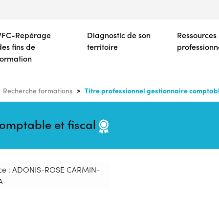
Aller
au
contenu
VFC-Repérage
Diagnostic de son
Ressources
principal
des fins de
territoire
professionn
formation
Titre professionnel gestionnaire comptable
Recherche formations
comptable et fiscal
ce : ADONIS-ROSE CARMIN-
A