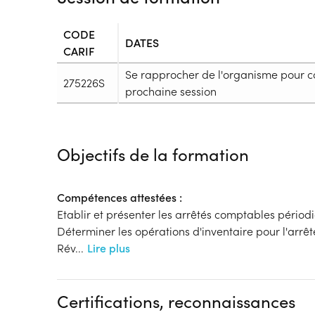
CODE
DATES
CARIF
Se rapprocher de l'organisme pour c
275226S
prochaine session
Durée
Durée totale de la formation :
384h
Objectifs de la formation
Durée en centre :
384h
Durée en entreprise :
h
Modalités de formation
Compétences attestées :
Rythme :
Etablir et présenter les arrêtés comptables périod
En continu
Déterminer les opérations d'inventaire pour l'arrê
Type de parcours :
Parcours individualisé
Rév
...
Lire plus
Dispositif
Financements à déterminer selon la situation du 
Certifications, reconnaissances