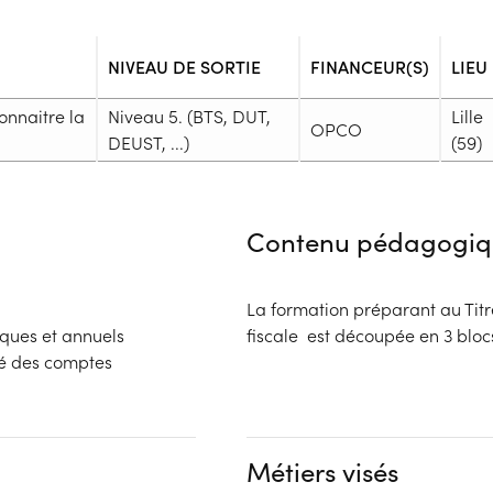
NIVEAU DE SORTIE
FINANCEUR(S)
LIEU
onnaitre la
Niveau 5. (BTS, DUT,
Lille
OPCO
DEUST, ...)
(59)
Admission
Niveau d'entrée requis :
Niveau 
Contenu pédagogiq
Prérequis :
Être en possession d'un diplôm
Professionnel
La formation préparant au Tit
Public :
iques et annuels
fiscale est découpée en 3
En recherche d'emploi, Tout pu
té des comptes
Réunions d'information
Dossier :
Financeur
- Contactez l'organisme pour c
OPCO
Complément d'informat
Métiers visés
Aucune information