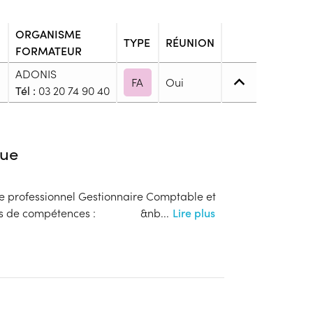
ORGANISME
TYPE
RÉUNION
FORMATEUR
ADONIS
FA
Oui
Tél :
03 20 74 90 40
4. (BP, BT, Bac pro ou techno, ...)
ue
e de niveau 4 : Bac, Brevet Technicien ou Brevet
re professionnel Gestionnaire Comptable et
 blocs de compétences : &nb
...
Lire plus
blic
s
onnaitre les modalités de dépôts de dossier
ion