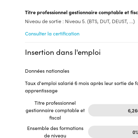
Tarif :
N.C.
Modalités d'enseignement :
Formation hybride
Titre professionnel gestionnaire comptable et fisc
Cycle de l'alternance
Niveau de sortie : Niveau 5. (BTS, DUT, DEUST, ...)
Année 1 : Contrat d’apprentissage
Année 2 : Contrat d’apprentissage
Consulter la certification
Lieu de formation
24b Rue Gantois
Insertion dans l'emploi
ADONIS - Rose Carmin
59000 Lille
Accueil sur le lieu de formation
Données nationales
Accès handicap :
Pas d'accès handicap
Taux d'emploi salarié 6 mois après leur sortie de 
Hébergement :
Pas d'hébergement
apprentissage
Restauration :
Pas de restauration
Transport :
Pas de transport
Titre professionnel
gestionnaire comptable et
6,2
fiscal
Ensemble des formations
0
de niveau