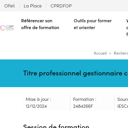
OFeli
La Place
CPRDFOP
Référencer son
Outils pour former
offre de formation
et orienter
Accueil
Recherc
Titre professionnel gestionnaire 
Mise à jour :
Formation :
Sour
12/12/2024
2484266F
IESC
Session de formation