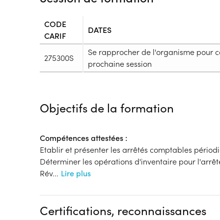
CODE
DATES
CARIF
Se rapprocher de l'organisme pour c
275300S
prochaine session
Durée
Durée totale de la formation :
2443h
Objectifs de la formation
Durée en centre :
658h
Durée en entreprise :
1785h
Modalités de formation
Compétences attestées :
Rythme :
Etablir et présenter les arrêtés comptables périod
Hors temps de travail
Déterminer les opérations d'inventaire pour l'arrê
Type de parcours :
Parcours individualisé
Rév
...
Lire plus
Dispositif
Formation par voie de l'Apprentissage
Certifications, reconnaissances