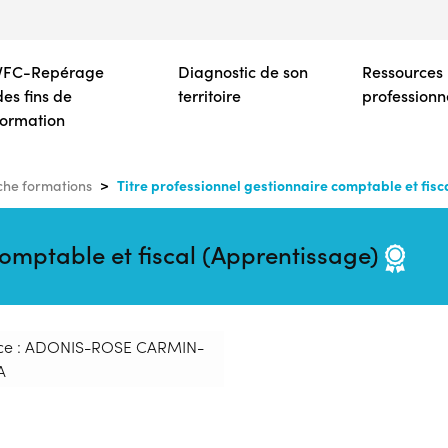
Aller
au
contenu
VFC-Repérage
Diagnostic de son
Ressources
principal
des fins de
territoire
professionn
formation
Titre professionnel gestionnaire comptable et fis
he formations
comptable et fiscal (Apprentissage)
ce : ADONIS-ROSE CARMIN-
A