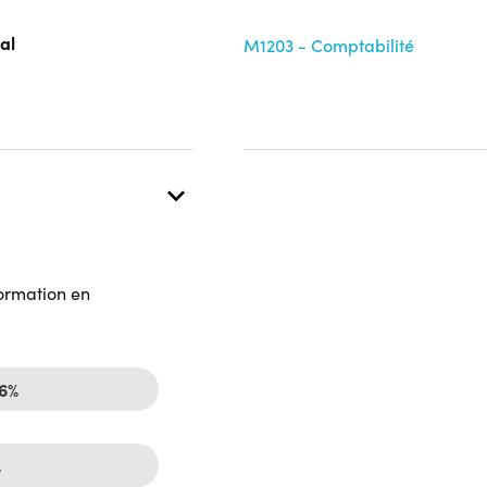
al
M1203 - Comptabilité
formation en
66%
%