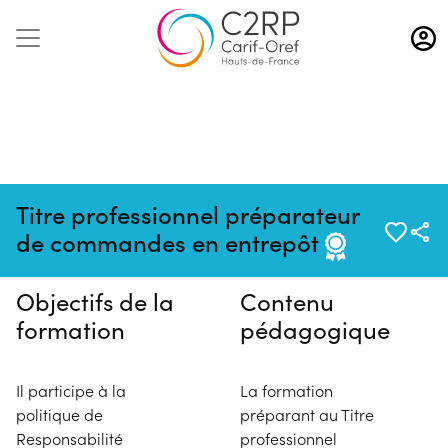
Aller
au
contenu
principal
Pas de session programmée en
Titre professionnel préparateur
ce moment
de commandes en entrepôt
Objectifs de la
Contenu
formation
pédagogique
Il participe à la
La formation
politique de
préparant au Titre
Responsabilité
professionnel