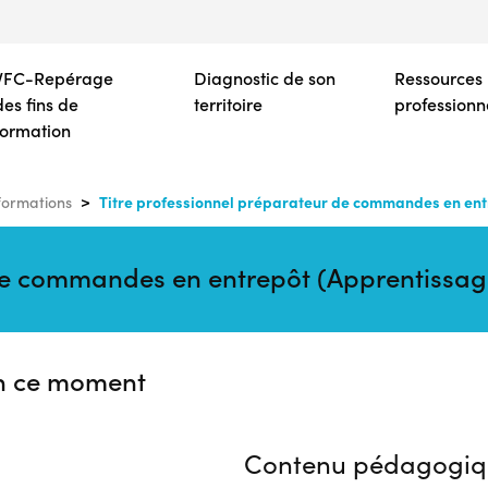
Aller
au
contenu
VFC-Repérage
Diagnostic de son
Ressources
principal
des fins de
territoire
professionn
formation
Titre professionnel préparateur de commandes en ent
formations
 de commandes en entrepôt (Apprentissa
n ce moment
Contenu pédagogiq