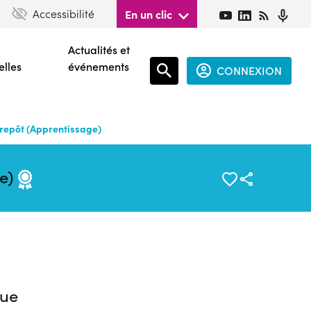
Accessibilité
En un clic
Actualités et
elles
événements
CONNEXION
Espace
connecté
repôt (Apprentissage)
guest
ge)
ue