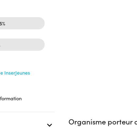
25%
%
me InserJeunes
 formation
Organisme porteur d