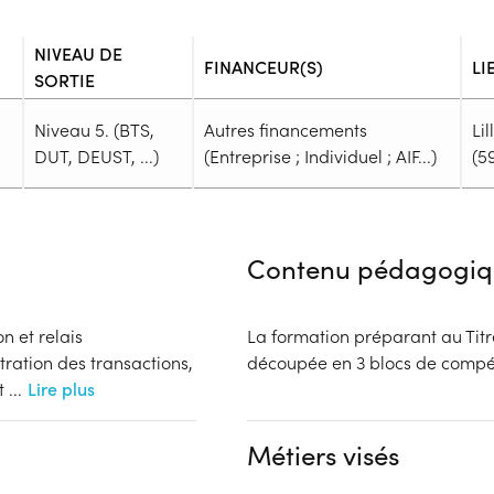
NIVEAU DE
FINANCEUR(S)
LI
SORTIE
Niveau 5. (BTS,
Autres financements
Lil
DUT, DEUST, ...)
(Entreprise ; Individuel ; AIF...)
(5
Admission
Niveau d'entrée requis :
Niveau 
Contenu pédagogiq
Prérequis :
Être en possession d'un diplôm
Professionnel
on et relais
La formation préparant au Titr
Public :
stration des transactions,
découpée en 3 blocs de
En recherche d'emploi, Tout pu
nt
...
Lire plus
Réunions d'information
Dossier :
Métiers visés
- Contactez l'organisme pour c
nts (Entreprise ; Individuel ;
Complément d'informat