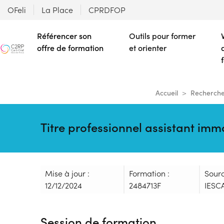
OFeli
La Place
CPRDFOP
Référencer son
Outils pour former
offre de formation
et orienter
Accueil
Recherche
Titre professionnel assistant imm
Mise à jour :
Formation :
Sour
12/12/2024
2484713F
IESC
Session de formation