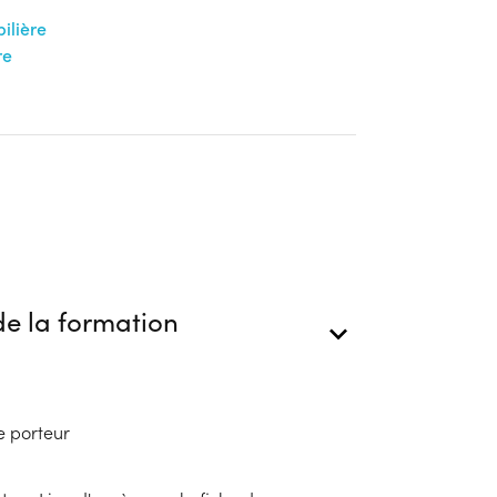
ilière
re
e la formation
e porteur