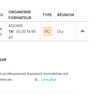
ORGANISME
EU
TYPE
RÉUNION
FORMATEUR
ADONIS
le
Tél :
03 20 74 90
FC
Oui
9)
40
4. (BP, BT, Bac pro ou techno, ...)
ue
e de niveau 4 : Bac, Brevet Technicien ou Brevet
e professionnel Assistant Immobilier est
 compétences : &
...
Lire plus
blic
s
onnaitre les modalités de dépôts de dossier
ion