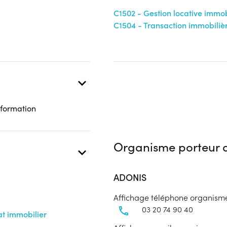
Aucune information
C1502 - Gestion locative immob
C1504 - Transaction immobiliè
 formation
Organisme porteur d
ADONIS
Affichage téléphone organism
03 20 74 90 40
at immobilier