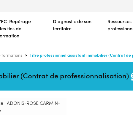
Aller
au
contenu
VFC-Repérage
Diagnostic de son
Ressources
principal
des fins de
territoire
professionn
formation
Titre professionnel assistant immobilier (Contrat de 
 formations
obilier (Contrat de professionnalisation)
ce : ADONIS-ROSE CARMIN-
A