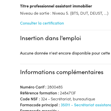
FC
AIF...)
Titre professionnel assistant immobilier
Tarif :
Niveau de sortie : Niveau 5. (BTS, DUT, DEUST, ...)
N.C.
Modalités d'enseignement :
Formation hybride
Consulter la certification
Lieu de formation
24b Rue Gantois
Insertion dans l'emploi
ADONIS - Rose Carmin
59000 Lille
Accueil sur le lieu de formation
Aucune donnée n'est encore disponible pour cette
Accès handicap :
Pas d'accès handicap
Hébergement :
Pas d'hébergement
Restauration :
Pas de restauration
Informations complémentaires
Transport :
Pas de transport
Numéro Carif :
280048S
Référence formation :
2484713F
Code NSF :
324 - Secrétariat, bureautique
Formacode principal :
35011 - Secrétariat assistan
Formacode associés :