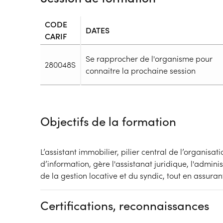
CODE
DATES
CARIF
Se rapprocher de l'organisme pour
280048S
connaitre la prochaine session
Durée
Durée totale de la formation :
2443h
Objectifs de la formation
Durée en centre :
658h
Durée en entreprise :
1785h
Modalités de formation
L’assistant immobilier, pilier central de l’organisati
Rythme :
d’information, gère l'assistanat juridique, l'admini
Hors temps de travail
de la gestion locative et du syndic, tout en assura
Type de parcours :
Parcours individualisé
Dispositif
Financeur
Certifications, reconnaissances
Contrat de Professionalisation
Autres financeme