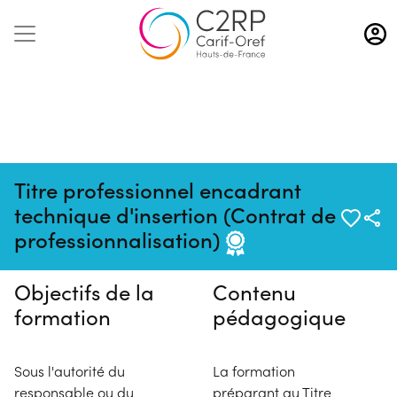
Aller
au
contenu
principal
Titre professionnel encadrant
Pas de session programmée en
technique d'insertion (Contrat de
ce moment
professionnalisation)
Objectifs de la
Contenu
formation
pédagogique
Sous l'autorité du
La formation
responsable ou du
préparant au Titre