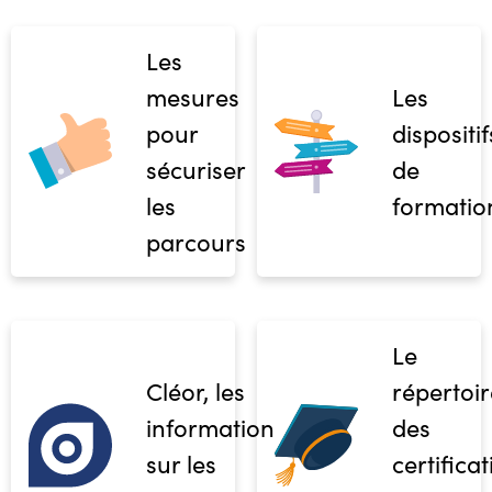
Les
mesures
Les
pour
dispositif
sécuriser
de
les
formatio
parcours
Le
Cléor, les
répertoir
informations
des
sur les
certifica