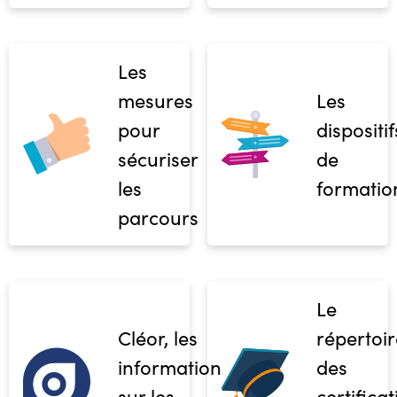
Les
mesures
Les
pour
dispositif
sécuriser
de
les
formatio
parcours
Le
Cléor, les
répertoir
informations
des
sur les
certifica