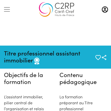
Aller
au
contenu
principal
Pas de session programmée en
Titre professionnel assistant
ce moment
immobilier
Objectifs de la
Contenu
formation
pédagogique
L’assistant immobilier,
La formation
pilier central de
préparant au Titre
l’organisation et relais
professionnel