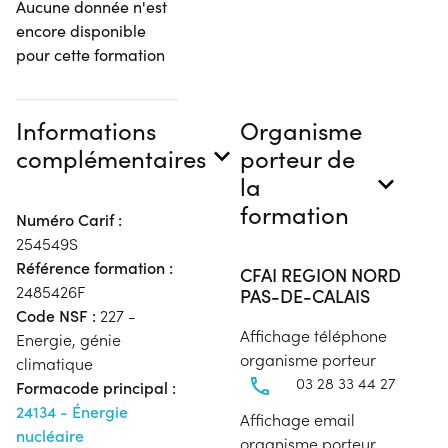
Aucune donnée n'est
encore disponible
pour cette formation
Informations
Organisme
complémentaires
porteur de
la
formation
Numéro Carif :
254549S
Référence formation :
CFAI REGION NORD
2485426F
PAS-DE-CALAIS
Code NSF :
227 -
Affichage téléphone
Energie, génie
organisme porteur
climatique
03 28 33 44 27
Formacode principal :
24134 - Énergie
Affichage email
nucléaire
organisme porteur