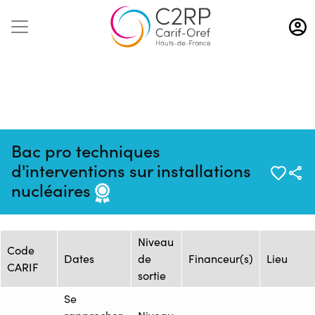
Aller
au
contenu
principal
Bac pro techniques
Mise à jour :
Formation
Source : CFAI REGION NORD
d'interventions sur installations
24/10/2024
: 2485426F
PAS-DE-CALAIS - Siège
nucléaires
Session de formation
Niveau
Code
Dates
de
Financeur(s)
Lieu
CARIF
sortie
Se