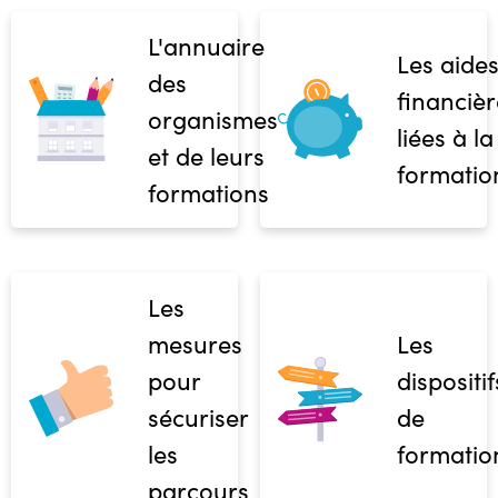
L'annuaire
Les aide
des
financièr
organismes
liées à la
et de leurs
formatio
formations
Les
mesures
Les
pour
dispositif
sécuriser
de
les
formatio
parcours