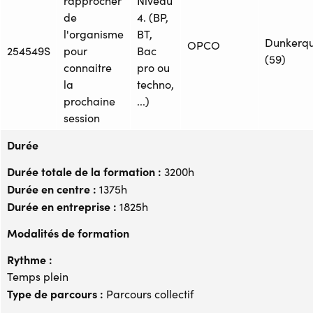
rapprocher
Niveau
de
4. (BP,
l'organisme
BT,
Dunkerq
OPCO
254549S
pour
Bac
(59)
connaitre
pro ou
la
techno,
prochaine
...)
session
Durée
Durée totale de la formation :
3200h
Durée en centre :
1375h
Durée en entreprise :
1825h
Modalités de formation
Rythme :
Temps plein
Type de parcours :
Parcours collectif