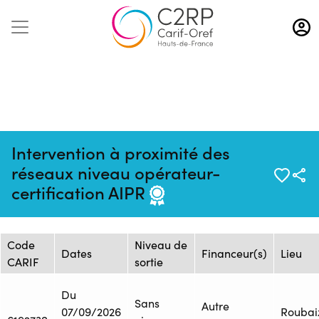
Aller
au
contenu
principal
Intervention à proximité des
Mise à jour :
Formation :
Source : FRESC - Site Beau
réseaux niveau opérateur-
06/05/2026
25104197F
Chêne AREP/UFA
certification AIPR
Session de formation
Code
Niveau de
Dates
Financeur(s)
Lieu
CARIF
sortie
Du
Sans
Autre
07/09/2026
Roubai