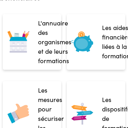
L'annuaire
Les aide
des
financièr
organismes
liées à la
et de leurs
formatio
formations
Les
mesures
Les
pour
dispositif
sécuriser
de
les
formatio