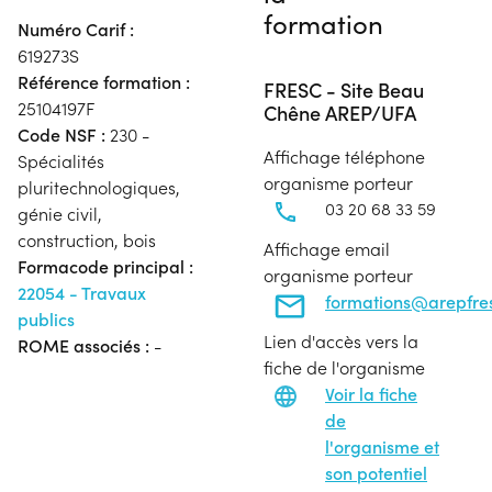
formation
Numéro Carif :
619273S
Référence formation :
FRESC - Site Beau
25104197F
Chêne AREP/UFA
Code NSF :
230 -
Affichage téléphone
Spécialités
organisme porteur
pluritechnologiques,
03 20 68 33 59
génie civil,
construction, bois
Affichage email
Formacode principal :
organisme porteur
22054 - Travaux
formations@arepfres
publics
Lien d'accès vers la
ROME associés :
-
fiche de l'organisme
Voir la fiche
de
l'organisme et
son potentiel