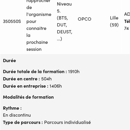
rapprocher
Niveau
de
5.
AD
l'organisme
(BTS,
Lille
OPCO
Tél
350550S
pour
DUT,
(59)
connaitre
74
DEUST,
la
...)
prochaine
session
Durée
Durée totale de la formation :
1910h
Durée en centre :
504h
Durée en entreprise :
1406h
Modalités de formation
Rythme :
En discontinu
Type de parcours :
Parcours individualisé