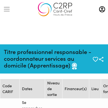
Aller
au
contenu
principal
Titre professionnel responsable -
Mise à jour :
Formation :
Source : ADONIS-ROSE
coordonnateur services au
27/03/2025
25105666F
CARMIN-IESCA
domicile (Apprentissage)
Session de formation
Niveau
Code
Or
Dates
de
Financeur(s)
Lieu
CARIF
fo
sortie
Se