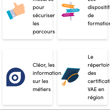
pour
dispositif
sécuriser
de
les
formatio
parcours
Le
Cléor, les
répertoir
informations
des
sur les
certifica
métiers
VAE en
région