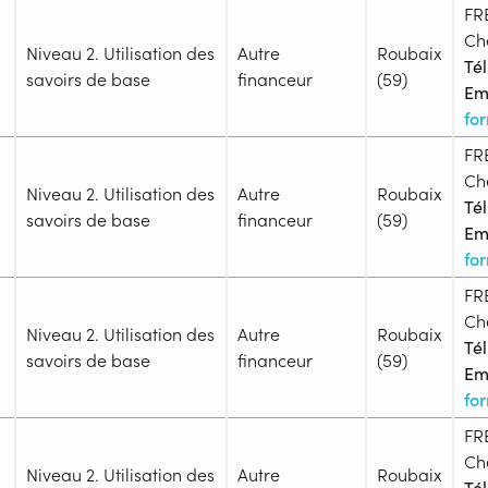
FR
Ch
Niveau 2. Utilisation des
Autre
Roubaix
Tél
savoirs de base
financeur
(59)
Ema
fo
FR
Admission
Ch
Niveau d'entrée requis :
Niveau
Niveau 2. Utilisation des
Autre
Roubaix
Tél
Prérequis :
savoirs de base
financeur
(59)
Ema
-
fo
Public :
En recherche d'emploi, Tout pu
FR
Admission
Réunions d'information
Ch
Niveau d'entrée requis :
Niveau
Niveau 2. Utilisation des
Autre
Roubaix
Tél
Aucune information
Prérequis :
savoirs de base
financeur
(59)
Complément d'informat
Ema
-
Financeur
fo
Des visites des locaux sont p
Public :
bénéficiaire
Autre financeur
sur inscription à formations@a
En recherche d'emploi, Tout pu
FR
Admission
Réunions d'information
formations@arepfresc.fr Asce
Ch
Niveau d'entrée requis :
Niveau
Niveau 2. Utilisation des
Autre
Roubaix
réservée. Une salle de pause é
Tél