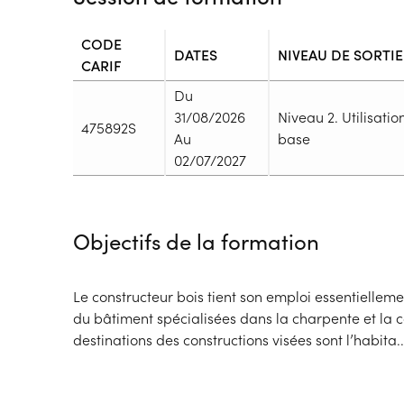
CODE
DATES
NIVEAU DE SORTIE
CARIF
Du
31/08/2026
Niveau 2. Utilisatio
475892S
Au
base
02/07/2027
Durée
Durée totale de la formation :
1015h
Objectifs de la formation
Durée en centre :
805h
Durée en entreprise :
210h
Modalités de formation
Le constructeur bois tient son emploi essentiellem
Rythme :
du bâtiment spécialisées dans la charpente et la c
Temps plein
destinations des constructions visées sont l’habita
..
Type de parcours :
Parcours individualisé
Dispositif