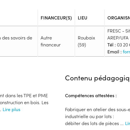
FINANCEUR(S)
LIEU
ORGANIS
FRESC - S
n des savoirs de
Autre
Roubaix
AREP/UFA
financeur
(59)
Tél :
03 20 
Email :
for
Admission
Niveau d'entrée requis :
Niveau
Contenu pédagogiq
Prérequis :
-
Public :
ent dans les TPE et PME
Compétences attestées :
En recherche d'emploi, Tout pu
onstruction en bois. Les
Réunions d'information
.
Lire plus
Fabriquer en atelier des sous-
Aucune information
industrielle ou par lots :
Complément d'informat
débiter des lots de pièces
...
Li
Financeur
Des visites des locaux sont p