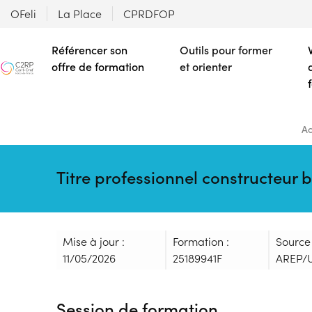
OFeli
La Place
CPRDFOP
Référencer son
Outils pour former
offre de formation
et orienter
Ac
Titre professionnel constructeur 
Mise à jour :
Formation :
Source
11/05/2026
25189941F
AREP/
Session de formation