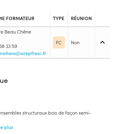
ME FORMATEUR
TYPE
RÉUNION
ite Beau Chêne
FC
Non
68 33 59
mations@arepfresc.fr
 1. Maîtrise des savoirs de base
ue
blic
s
ensembles structuraux bois de façon semi-
ion
re plus
rogrammées les mercredis après-midi de 14h à 16h