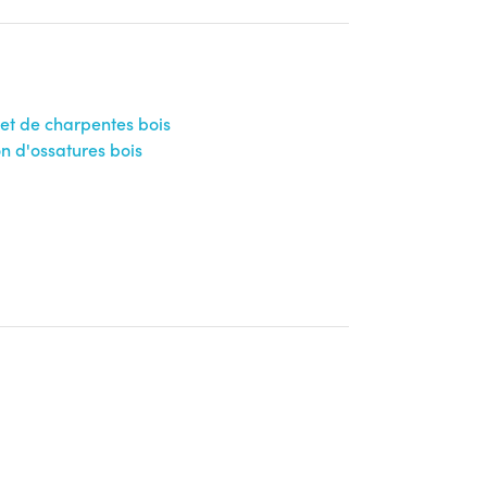
repfresc.fr ou en visio sur demande à
nseur, rampe d'accès, place personne handicapée
quipée de frigidaires micro-ondes distributeur de
haudes est à disposition Gare, métro, bus, station
 et de charpentes bois
on d'ossatures bois