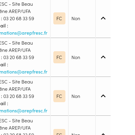
ESC - Site Beau
êne AREP/UFA
 :
03 20 68 33 59
FC
Non
il :
rmations@arepfresc.fr
ESC - Site Beau
êne AREP/UFA
 1. Maîtrise des savoirs de base
 :
03 20 68 33 59
FC
Non
il :
rmations@arepfresc.fr
blic
ESC - Site Beau
s
êne AREP/UFA
 1. Maîtrise des savoirs de base
 :
03 20 68 33 59
FC
Non
ion
il :
rmations@arepfresc.fr
rogrammées les mercredis après-midi de 14h à 16h
repfresc.fr ou en visio sur demande à
blic
ESC - Site Beau
s
nseur, rampe d'accès, place personne handicapée
êne AREP/UFA
 1. Maîtrise des savoirs de base
quipée de frigidaires micro-ondes distributeur de
 :
03 20 68 33 59
FC
Non