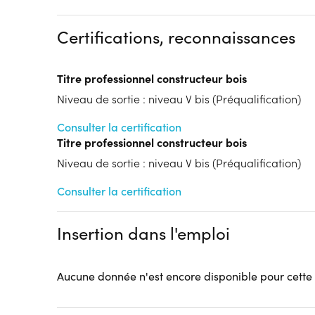
Financements à déterminer selon la situation du 
Certifications, reconnaissances
Tarif :
N.C.
Modalités d'enseignement :
Formation hybride
Lieu de formation
Titre professionnel constructeur bois
103 Boulevard de Metz
Niveau de sortie : niveau V bis (Préqualification)
59100 Roubaix
Accueil sur le lieu de formation
Consulter la certification
Titre professionnel constructeur bois
Accès handicap :
Pas d'accès handicap
Hébergement :
Pas d'hébergement
Niveau de sortie : niveau V bis (Préqualification)
Restauration :
Pas de restauration
Consulter la certification
Transport :
Pas de transport
Insertion dans l'emploi
Aucune donnée n'est encore disponible pour cette