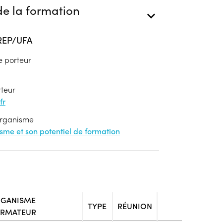
e la formation
AREP/UFA
e porteur
rteur
fr
'organisme
nisme et son potentiel de formation
GANISME
TYPE
RÉUNION
RMATEUR