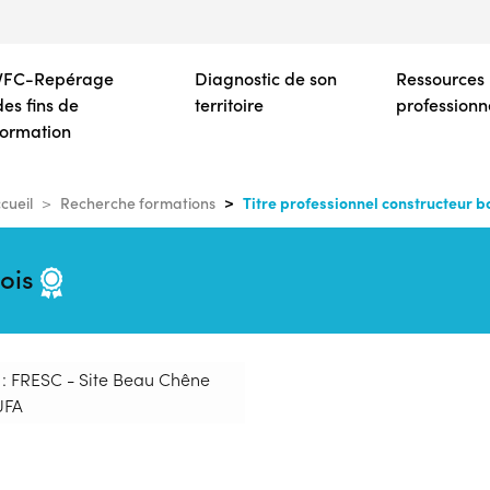
Aller
au
contenu
VFC-Repérage
Diagnostic de son
Ressources
principal
des fins de
territoire
professionn
formation
Titre professionnel constructeur b
cueil
Recherche formations
bois
 : FRESC - Site Beau Chêne
UFA