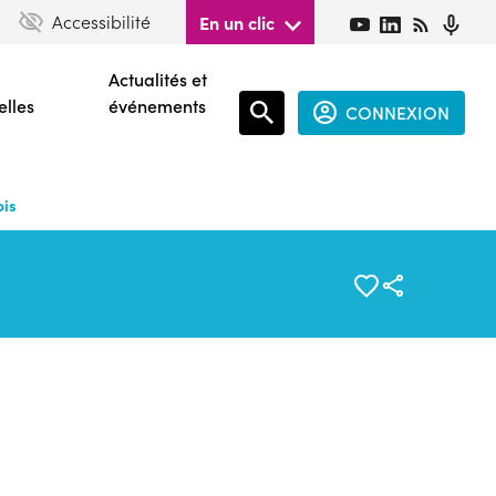
Accessibilité
En un clic
Actualités et
elles
événements
CONNEXION
Espace
connecté
ois
guest