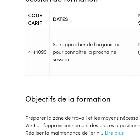
CODE
DATES
CARIF
Se rapprocher de l'organisme
414409S
pour connaitre la prochaine
session
.
Durée
Durée totale de la formation :
700h
Objectifs de la formation
Durée en centre :
462h
Durée en entreprise :
238h
Modalités de formation
Préparer la zone de travail et les moyens nécessaire
Rythme :
Vérifier l’approvisionnement des pièces à position
Cours de jour
Réaliser la maintenance de 1er n
...
Lire plus
Type de parcours :
Parcours collectif