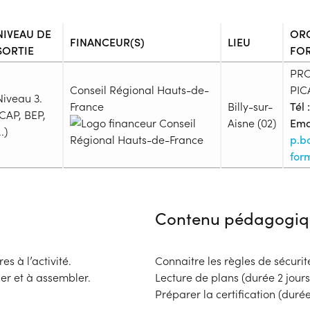
NIVEAU DE
OR
FINANCEUR(S)
LIEU
SORTIE
FO
PR
Conseil Régional Hauts-de-
PIC
Niveau 3.
France
Billy-sur-
Tél :
(CAP, BEP,
Aisne (02)
Emai
..)
p.b
form
Admission
Niveau d'entrée requis :
Niveau
Contenu pédagogiq
Prérequis :
-
Public :
s à l’activité.
Connaitre les règles de sécuri
En recherche d'emploi, Tout pu
ner et à assembler.
Lecture de plans (durée 2 jours
Réunions d'information
Préparer la certification (durée
Aucune information