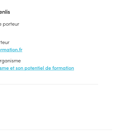
nlis
e porteur
rteur
mation.fr
'organisme
nisme et son potentiel de formation