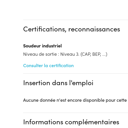
Dispositif
Se former pour un emploi en région -
Qualifiant 2025
Certifications, reconnaissances
Tarif :
N.C.
Modalités d'enseignement :
Formation entièrement
Soudeur industriel
Lieu de formation
Niveau de sortie : Niveau 3. (CAP, BEP, ...)
161 Rue des Grands Prés
02200 Billy-sur-Aisne
Consulter la certification
Accueil sur le lieu de formation
Accès handicap :
Pas d'accès handicap
Insertion dans l'emploi
Hébergement :
Pas d'hébergement
Restauration :
Pas de restauration
Transport :
Pas de transport
Aucune donnée n'est encore disponible pour cette
Informations complémentaires