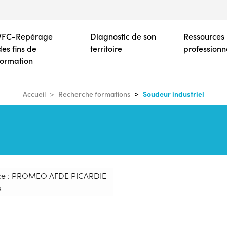
Aller
au
contenu
VFC-Repérage
Diagnostic de son
Ressources
principal
des fins de
territoire
professionn
formation
Soudeur industriel
Accueil
Recherche formations
ce : PROMEO AFDE PICARDIE
s