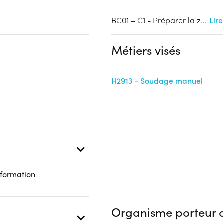
Complément d'informat
Financeur
BC01 – C1 - Préparer la z
...
Lire
Aucune information
Conseil Régional Hauts-de-
France
Métiers visés
 présentielle
H2913 - Soudage manuel
 formation
Organisme porteur d