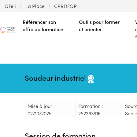
OFeli
La Place
CPRDFOP
Référencer son
Outils pour former
offre de formation
et orienter
Soudeur industriel
Mise à jour :
Formation :
Sour
02/10/2025
25226391F
Senli
Session de formation