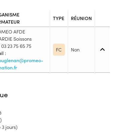
GANISME
TYPE
RÉUNION
RMATEUR
OMEO AFDE
ARDIE Soissons
03 23 75 65 75
FC
Non
l :
ouglenan@promeo-
ation.fr
 1. Maîtrise des savoirs de base
ue
té
blic
)
s
 3 jours)