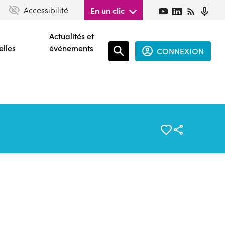
Accessibilité
En un clic
Actualités et
elles
événements
CONNEXION
Espace
connecté
guest