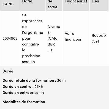
Dates
de
Financeur(s)
Lieu
CARIF
sortie
Se
rapprocher
de
Niveau
l'organisme
3.
Autre
Roubaix
553498S
pour
(CAP,
financeur
(59)
connaitre
BEP,
la
...)
prochaine
session
Durée
Durée totale de la formation :
264h
Durée en centre :
264h
Durée en entreprise :
h
Modalités de formation