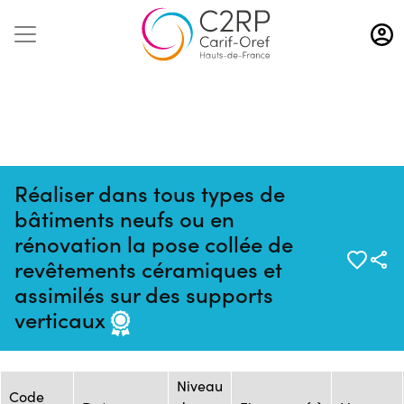
Aller
au
contenu
principal
Réaliser dans tous types de
bâtiments neufs ou en
rénovation la pose collée de
revêtements céramiques et
Mise à jour :
Formation :
Source : FRESC - Site Beau
assimilés sur des supports
05/03/2026
25241326F
Chêne AREP/UFA
verticaux
Session de formation
Niveau
Code