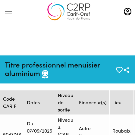
Aller
au
contenu
principal
Mise à jour :
Formation :
Source : FRESC - Site Beau
Titre professionnel menuisier
11/05/2026
25246219F
Chêne AREP/UFA
aluminium
Session de formation
Niveau
Code
Dates
de
Financeur(s)
Lieu
CARIF
sortie
Niveau
Du
3.
Autre
07/09/2026
Roubaix
504374S
(CAP,