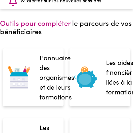
M'alerter sur les nouvelles sessions
Outils pour compléter
le parcours de vos
bénéficiaires
L'annuaire
Les aide
des
financièr
organismes
liées à la
et de leurs
formatio
formations
Les