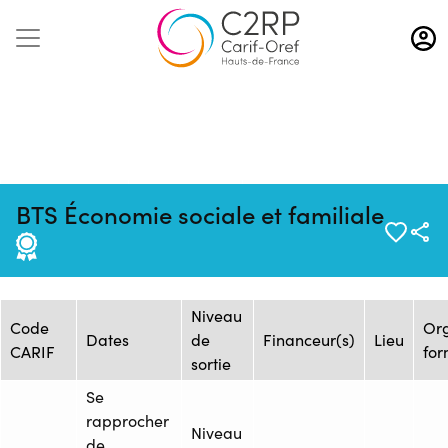
Aller
au
contenu
principal
Mise à jour :
Formation :
Source : ADONIS-ROSE
BTS Économie sociale et familiale
22/01/2025
2598143F
CARMIN-IESCA
Session de formation
Niveau
Code
Or
Dates
de
Financeur(s)
Lieu
CARIF
for
sortie
Se
rapprocher
Niveau
de