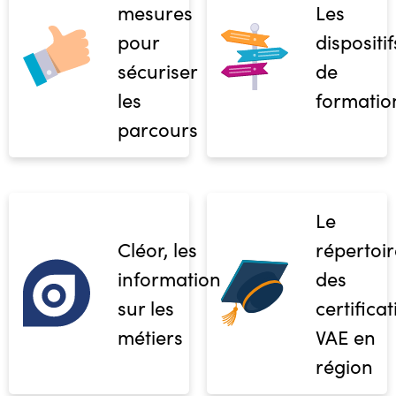
mesures
Les
pour
dispositif
sécuriser
de
les
formatio
parcours
Le
Cléor, les
répertoir
informations
des
sur les
certifica
métiers
VAE en
région