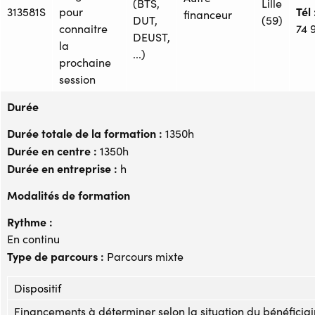
(BTS,
Lille
Tél 
313581S
pour
financeur
DUT,
(59)
connaitre
74 
DEUST,
la
...)
prochaine
session
Durée
Durée totale de la formation :
1350h
Durée en centre :
1350h
Durée en entreprise :
h
Modalités de formation
Rythme :
En continu
Type de parcours :
Parcours mixte
Dispositif
Financements à déterminer selon la situation du bénéficiai