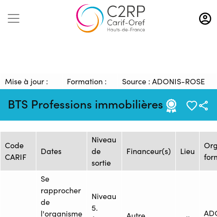
Aller
au
contenu
principal
Mise à jour :
Formation :
Source : ADONIS-ROSE
22/01/2025
2598170F
CARMIN-IESCA
BTS Professions immobilières
Session de formation
Niveau
Code
Or
Dates
de
Financeur(s)
Lieu
CARIF
for
sortie
Se
rapprocher
Niveau
de
5.
AD
l'organisme
Autre