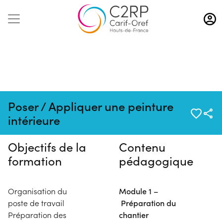
Aller
au
contenu
principal
Pas de session programmée en
Poser / Appliquer une peinture
ce moment
intérieure
Objectifs de la
Contenu
formation
pédagogique
Organisation du
Module 1 –
poste de travail
Préparation du
Préparation des
chantier