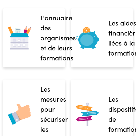
L'annuaire
Les aide
des
financièr
organismes
liées à la
et de leurs
formatio
formations
Les
mesures
Les
pour
dispositif
sécuriser
de
les
formatio