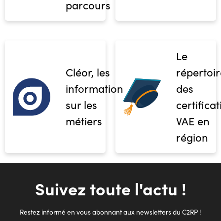
parcours
Le
Cléor, les
répertoir
informations
des
sur les
certifica
métiers
VAE en
région
Suivez toute l'actu !
Restez informé en vous abonnant aux newsletters du C2RP !